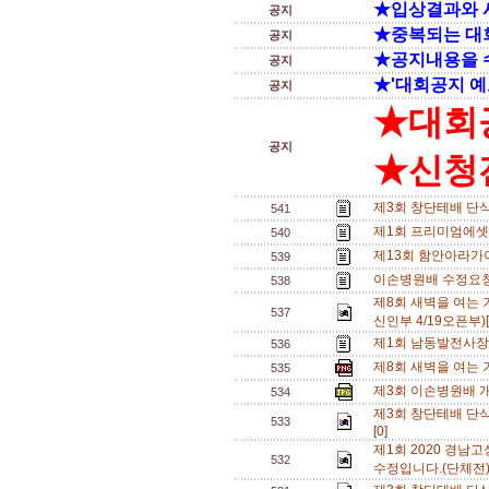
★입상결과와 
공지
★중복되는 대
공지
★공지내용을 
공지
★'대회공지 예
공지
★대회
공지
★신청전
제3회 창단테배 단
541
제1회 프리미엄에셋
540
제13회 함안아라가
539
이손병원배 수정요청
538
제8회 새벽을 여는 
537
신인부 4/19오픈부)[
제1회 남동발전사장
536
제8회 새벽을 여는
535
제3회 이손병원배 개나
534
제3회 창단테배 단식
533
[0]
제1회 2020 경
532
수정입니다.(단체전).