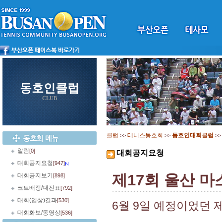
동호인클럽
CLUB
클럽
테니스동호회
동호인대회클럽
>>
>>
>
알림
[0]
대회공지요청
대회공지요청
[947]
제17회 울산 마
대회공지보기
[898]
코트배정/대진표
[792]
대회(입상)결과
[530]
6월 9일 예정이었던 
대회화보/동영상
[536]