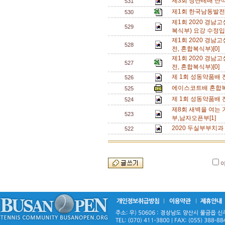
제3회 창단테배 단식삼
531
제1회 한국남동발전
530
제1회 2020 경
529
복식부) 요강 수정입
제1회 2020 경
528
전, 혼합복식부)[0]
제1회 2020 경
527
전, 혼합복식부)[0]
제 1회 성동약품배 전
526
에이스코트배 혼합복식
525
제 1회 성동약품배 전
524
제8회 새벽을 여는 
523
부,남자오픈부[1]
2020 두실부부치과
522