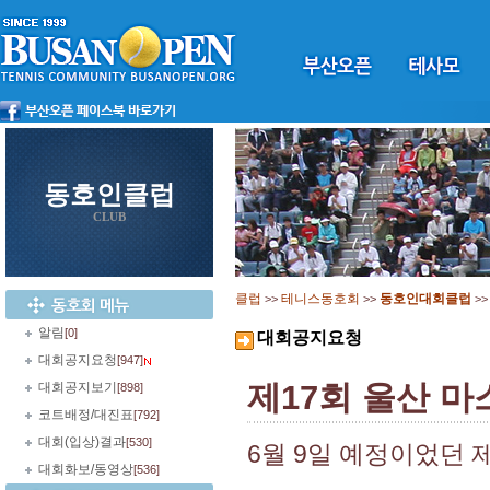
동호인클럽
CLUB
클럽
테니스동호회
동호인대회클럽
>>
>>
>
알림
[0]
대회공지요청
대회공지요청
[947]
제17회 울산 마
대회공지보기
[898]
코트배정/대진표
[792]
대회(입상)결과
[530]
6월 9일 예정이었던 
대회화보/동영상
[536]