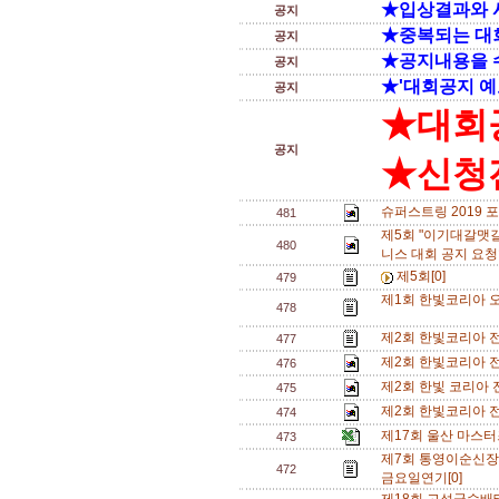
★입상결과와 
공지
★중복되는 대
공지
★공지내용을 
공지
★'대회공지 예
공지
★대회
공지
★신청전
슈퍼스트링 2019 
481
제5회 "이기대갈맷
480
니스 대회 공지 요청
제5회[0]
479
제1회 한빛코리아 오
478
제2회 한빛코리아 전
477
제2회 한빛코리아 전
476
제2회 한빛 코리아 
475
제2회 한빛코리아 전
474
제17회 울산 마스터
473
제7회 통영이순신장
472
금요일연기[0]