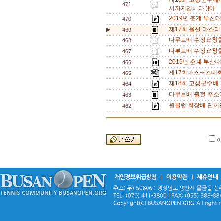
제18회 고성군수배테
471
시까지입니다.)[0]
2019년 춘계 부산
470
제17회 울산 마스터
▶
469
다무브배 수정요청합
468
다부브배 수정요청합
467
2019년 춘계 부산
466
제17회마스터즈대회
465
제18회 고성군수배 
464
다무브배 출전 주소지
463
원클럽 회장배 단체전
462