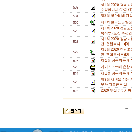
제1회 2020 경
532
수정입니다.(단체전).
제3회 창단테배 단식삼
531
제1회 한국남동발전
530
제1회 2020 경
529
복식부) 요강 수정입
제1회 2020 경
528
전, 혼합복식부)[0]
제1회 2020 경
527
전, 혼합복식부)[0]
제 1회 성동약품배 전
526
에이스코트배 혼합복식
525
제 1회 성동약품배 전
524
제8회 새벽을 여는 
523
부,남자오픈부[1]
2020 두실부부치과
522