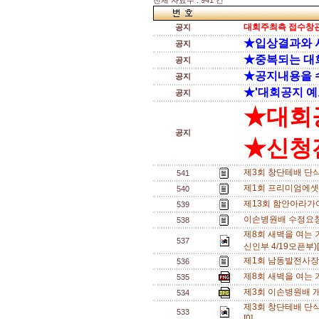
전체 자료수 : 941 건
대회주최측 접수창관
공지
★입상결과와 
공지
★중복되는 대
공지
★공지내용을 
공지
★'대회공지 예
공지
★대회
공지
★신청전
제3회 창단테배 단
541
제1회 프리미엄에셋
540
제13회 함안아라가
539
이손병원배 수정요청
538
제8회 새벽을 여는 
537
신인부 4/19오픈부)[
제1회 남동발전사장
536
제8회 새벽을 여는
535
제3회 이손병원배 개나
534
제3회 창단테배 단식
533
[0]