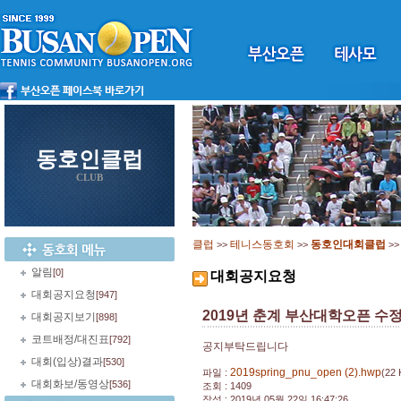
동호인클럽
CLUB
클럽
테니스동호회
동호인대회클럽
>>
>>
>
알림
[0]
대회공지요청
대회공지요청
[947]
2019년 춘계 부산대학오픈 수
대회공지보기
[898]
코트배정/대진표
[792]
공지부탁드립니다
대회(입상)결과
[530]
2019spring_pnu_open (2).hwp
파일 :
(22 
대회화보/동영상
[536]
조회 : 1409
작성 : 2019년 05월 22일 16:47:26