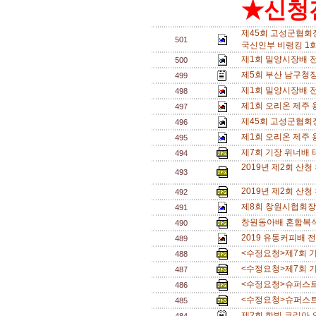
★신청전
제45회 고성군협회
501
국신인부 비랭킹 1회
제1회 밀양시장배 
500
제5회 부산 남구청장
499
제1회 밀양시장배 
498
제1회 오리온 제주
497
제45회 고성군협회
496
제1회 오리온 제주
495
제7회 기장 위너배 테
494
2019년 제2회 산
493
2019년 제2회 산
492
제8회 창원시협회장
491
창원동아배 혼합복식 
490
2019 유동커피배 
489
<수정요청>제7회 기장
488
<수정요청>제7회 기장
487
<수정요청>슈퍼스트링
486
<수정요청>슈퍼스트링
485
제2회 한빛 코리아 