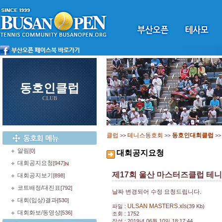
동호인클럽
CLUB
클럽
테니스동호회
동호인대회클럽
>>
>>
>
알림
[0]
대회공지요청
대회공지요청
[947]
제17회 울산 마스터즈클럽 테
대회공지보기
[898]
코트배정/대진표
[792]
날짜 변경되어 수정 요청드립니다.
대회(입상)결과
[530]
ULSAN MASTERS.xls
파일 :
(39 Kb)
대회화보/동영상
[536]
조회 : 1752
작성 : 2019년 06월 10일 18:17:44