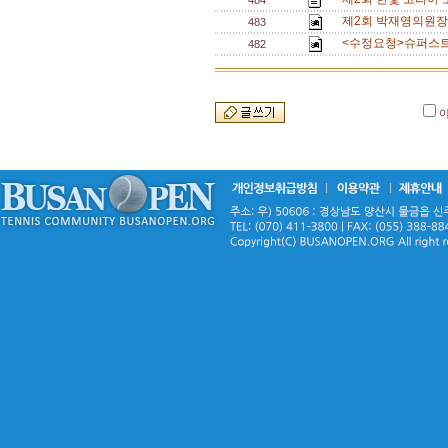
484
제2회 박재영의원장배 
483
<수정요청>슈퍼스트링
482