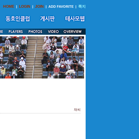
HOME
LOGIN
JOIN
쪽지
|
|
|
ADD FAVORITE
|
채씨