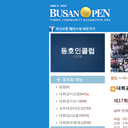
동호인클럽
CLUB
클럽
테
>>
알림
[0]
대회
대회공지요청
[947]
제17
대회공지보기
[898]
코트배정/대진표
[792]
날짜 변경
대회(입상)결과
[530]
UL
파일 :
대회화보/동영상
[536]
조회 : 175
작성 : 201