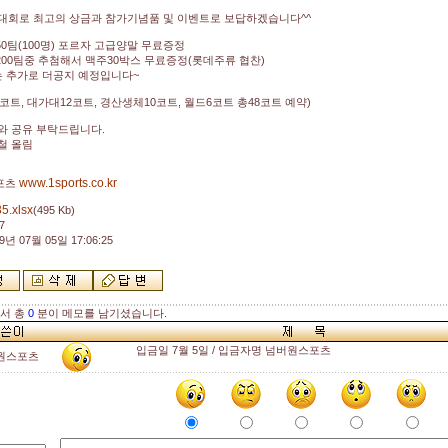
대회로 최고의 상금과 참가기념품 및 이벤트로 보답하겠습니다^^
50팀(100명) 포르자 고급양말 무료증정
 200팀중 추첨해서 맥주30박스 무료증정(롯데주류 협찬)
는 추가로 더공지 예정입니다~
코트, 대가대12코트, 경산생체10코트, 월드6코트 총48코트 예약)
와 공유 부탁드립니다.
철 올림
www.1sports.co.kr
포츠
5.xlsx
(495 Kb)
7
9년 07월 05일 17:06:25
해서 총
0
분이 메모를 남기셨습니다.
입금일 7월 5일 / 입금자명 넘버원스포츠
원스포츠