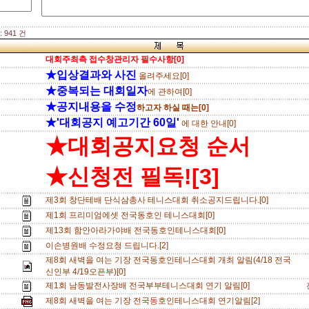
 941 건
대회주최측 접수창관리자 필수사항[0]
★입상결과와 사진
올려주세요[0]
★중복되는 대회일자
에 관하여[0]
★공지내용을 수정
하고자 하실 때는[0]
★'대회공지 예고기간 60일'
에 대한 안내[0]
★대회공지요청 순서
★신청전 필독![3]
제3회 창단테배 단식삼총사 테니스대회 취소공지드립니다.[0]
제1회 프리미엄에셋 전국동호인 테니스대회[0]
제13회 함안아라가야배 전국동호인테니스대회[0]
이손병원배 수정요청 드립니다.[2]
제8회 새벽을 여는 기장 전국동호인테니스대회 개최 알림(4/18 전국
신인부 4/19오픈부)[0]
제1회 남동발전사장배 전국부부테니스대회 연기 알림[0]
제8회 새벽을 여는 기장 전국동호인테니스대회 연기알림[2]