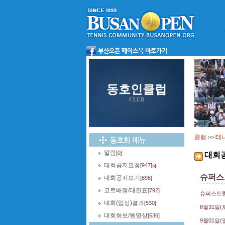
동호인클럽
CLUB
클럽
테
>>
알림
[0]
대회
대회공지요청
[947]
슈퍼스
대회공지보기
[898]
코트배정/대진표
[792]
슈퍼스트링
대회(입상)결과
[530]
8월31일(
대회화보/동영상
[536]
9월01일(