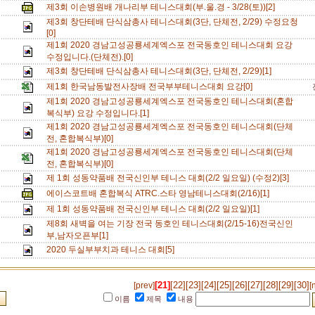
제3회 이손병원배 개나리부 테니스대회(부.울.경 - 3/28(토))[2]
제3회 창단테배 단식삼총사 테니스대회(3단, 단체전, 2/29) 수정요청
[0]
제1회 2020 경남고성공룡세계엑스포 전국동호인 테니스대회 요강
수정입니다.(단체전).[0]
제3회 창단테배 단식삼총사 테니스대회(3단, 단체전, 2/29)[1]
제1회 한국남동발전사장배 전국부부테니스대회 요강[0]
제1회 2020 경남고성공룡세계엑스포 전국동호인 테니스대회(혼합
복식부) 요강 수정입니다.[1]
제1회 2020 경남고성공룡세계엑스포 전국동호인 테니스대회(단체
전, 혼합복식부)[0]
제1회 2020 경남고성공룡세계엑스포 전국동호인 테니스대회(단체
전, 혼합복식부)[0]
제 1회 성동약품배 전국신인부 테니스 대회(2/2 일요일) (수정2)[3]
에이스코트배 혼합복식 ATRC.스타 영남테니스대회(2/16)[1]
제 1회 성동약품배 전국신인부 테니스 대회(2/2 일요일)[1]
제8회 새벽을 여는 기장 전국 동호인 테니스대회(2/15-16)전국신인
부,남자오픈부[1]
2020 두실부부치과 테니스 대회[5]
[21]
[22]
[23]
[24]
[25]
[26]
[27]
[28]
[29]
[30]
[prev]
[
이름
제목
내용