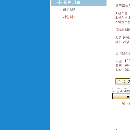
권위있는 
회원보기
1.선착순 
가입하기
2.선착순
3.이벤트
(영남대20
많은 참여
대표 이정
넘버원스
123
파일 :
조회 : 264
작성 : 201
이 글에 대
넘버