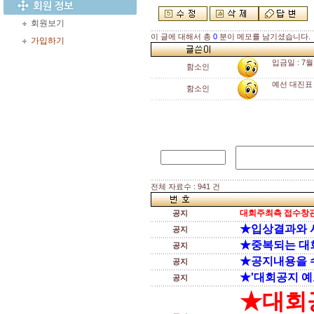
회원보기
이 글에 대해서 총
0
분이 메모를 남기셨습니다.
가입하기
입금일 : 7월
함소인
예선 대진표 
함소인
전체 자료수 : 941 건
대회주최측 접수창관
공지
★입상결과와 
공지
★중복되는 대
공지
★공지내용을 
공지
★'대회공지 예
공지
★대회