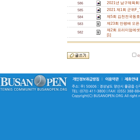
2021년 남구체육회
586
2021 제1회 군위F
585
제5회 김천전국동호
584
제23회 만평배 오픈
583
제2회 프리미엄에셋
582
[1]