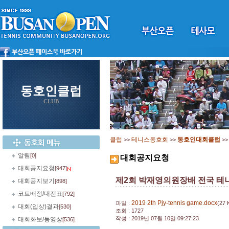
동호인클럽
CLUB
클럽
테니스동호회
동호인대회클럽
>>
>>
>
알림
[0]
대회공지요청
대회공지요청
[947]
제2회 박재영의원장배 전국 테니스 
대회공지보기
[898]
코트배정/대진표
[792]
2019 2th Pjy-tennis game.docx
파일 :
(27 
대회(입상)결과
[530]
조회 : 1727
작성 : 2019년 07월 10일 09:27:23
대회화보/동영상
[536]