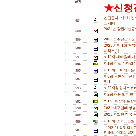
공지
★신청전
긴급공지- 제1회 
601
연기[0]
2021년 창원시설공
600
2021 상주곶갑배
599
2021년 제 1회
598
나리부[1]
제11회 새마을배 대
597
제1회 한빛 더마발
596
제11회 구미새마을
595
제9회 통영이순신장
594
일[1]
제22회창원시부부테
593
제2회 창원오픈 전국단
592
ATRC 회장배 혼합복
591
2021 대구탑배 영
590
2021 영일만 전국
589
제15회 경북드림밸
588
『이기대 갈맷길』과
587
인 테니스대회 공지 