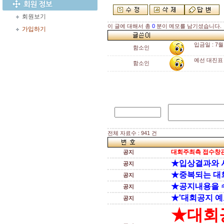
회원보기
이 글에 대해서 총
0
분이 메모를 남기셨습니다.
가입하기
입금일 : 7월
함소인
예선 대진표 
함소인
전체 자료수 : 941 건
대회주최측 접수창관
공지
★입상결과와 
공지
★중복되는 대
공지
★공지내용을 
공지
★'대회공지 예
공지
★대회