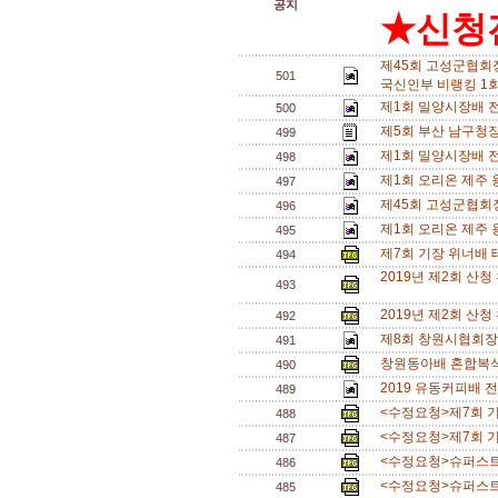
공지
★신청전
제45회 고성군협회
501
국신인부 비랭킹 1회
제1회 밀양시장배 
500
제5회 부산 남구청장
499
제1회 밀양시장배 
498
제1회 오리온 제주
497
제45회 고성군협회
496
제1회 오리온 제주
495
제7회 기장 위너배 테
494
2019년 제2회 산
493
2019년 제2회 산
492
제8회 창원시협회장
491
창원동아배 혼합복식 
490
2019 유동커피배 
489
<수정요청>제7회 기장
488
<수정요청>제7회 기장
487
<수정요청>슈퍼스트링
486
<수정요청>슈퍼스트링
485