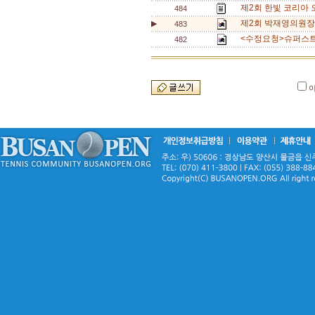
제2회 한빛 코리아 
484
제2회 박재영의원장배 
▶
483
<수정요청>슈퍼스트링
482