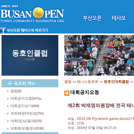
동호인클럽
CLUB
클럽
테니스동호회
동호인대회클럽
>>
>>
>
알림
[0]
대회공지요청
대회공지요청
[947]
제2회 박재영의원장배 전국 테니스 
대회공지보기
[898]
코트배정/대진표
[792]
2019 2th Pjy-tennis game.docx
파일 :
(27 
대회(입상)결과
[530]
조회 : 1726
작성 : 2019년 07월 10일 09:27:23
대회화보/동영상
[536]