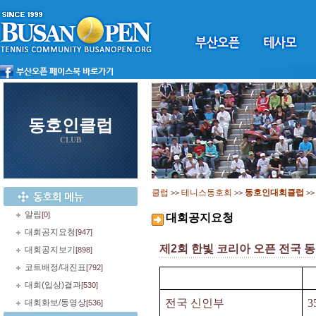
동호인클럽
CLUB
클럽
테니스동호회
동호인대회클럽
>>
>>
>
알림
[0]
대회공지요청
대회공지요청
[947]
제2회 한빛 코리아 오픈 전국 
대회공지보기
[898]
코트배정/대진표
[792]
대회(입상)결과
[530]
전국 신인부
3
대회화보/동영상
[536]