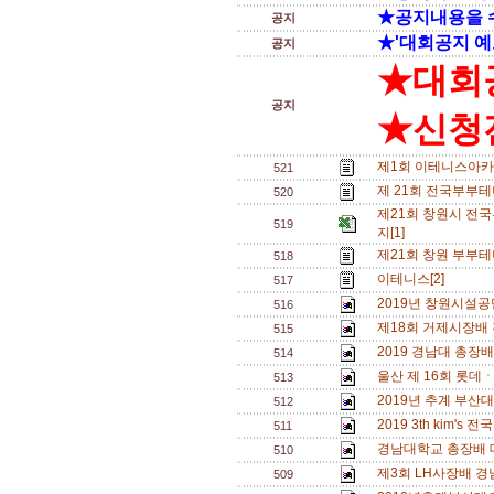
★공지내용을 
공지
★'대회공지 예
공지
★대회
공지
★신청전
제1회 이테니스아카
521
제 21회 전국부부테
520
제21회 창원시 전
519
지[1]
제21회 창원 부부테
518
이테니스[2]
517
2019년 창원시설공단
516
제18회 거제시장배
515
2019 경남대 총장
514
울산 제 16회 롯데
513
2019년 추계 부산
512
2019 3th kim'
511
경남대학교 총장배 
510
제3회 LH사장배 
509