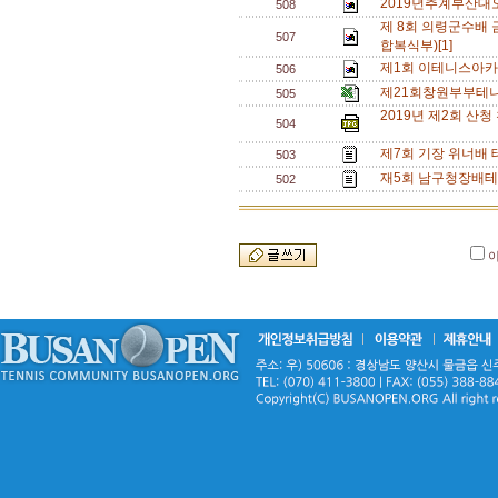
2019년추계부산대
508
제 8회 의령군수배
507
합복식부)[1]
제1회 이테니스아카
506
제21회창원부부테
505
2019년 제2회 산
504
제7회 기장 위너배 
503
재5회 남구청장배테니
502