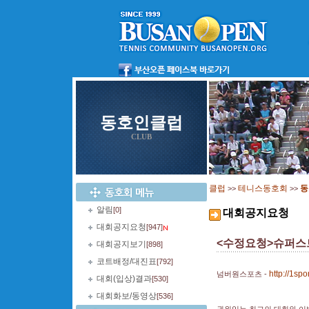
동호인클럽
CLUB
클럽
테니스동호회
동
>>
>>
알림
[0]
대회공지요청
대회공지요청
[947]
<수정요청>슈퍼스트
대회공지보기
[898]
코트배정/대진표
[792]
http://1spo
넘버원스포츠 -
대회(입상)결과
[530]
대회화보/동영상
[536]