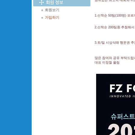
권위있는 최고의 대회와 이
회원보기
1.선착순 50팀(100명) 
가입하기
2.선착순 200팀중 추첨해
3.토/일 시상식때 행운권 추
많은 참여와 공유 부탁드립
대표 이정철 올림