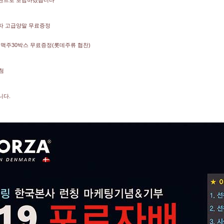
벤트로 보답하겠습니다^^
포르자 고급양말 무료증정
서 맥주30박스 무료증정(롯데주류 협찬)
첨
니다.