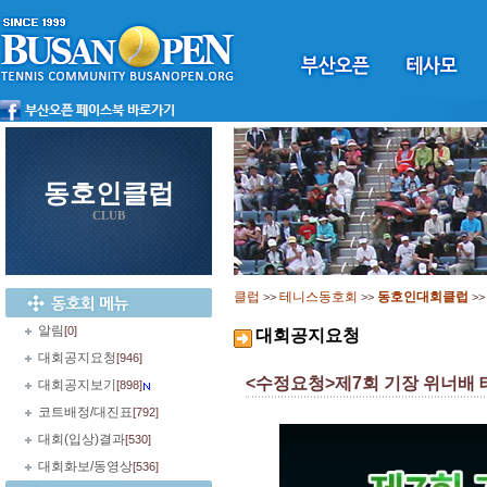
동호인클럽
CLUB
클럽
테니스동호회
동호인대회클럽
>>
>>
>
알림
[0]
대회공지요청
대회공지요청
[946]
<수정요청>제7회 기장 위너배 테니
대회공지보기
[898]
코트배정/대진표
[792]
대회(입상)결과
[530]
대회화보/동영상
[536]