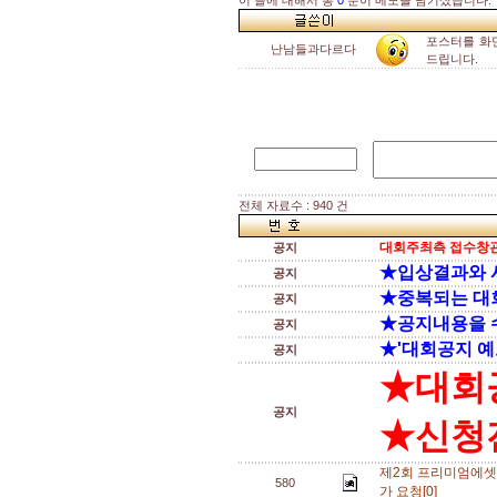
이 글에 대해서 총
0
분이 메모를 남기셨습니다.
포스터를 화면
난남들과다르다
드립니다.
전체 자료수 : 940 건
대회주최측 접수창관
공지
★입상결과와 
공지
★중복되는 대
공지
★공지내용을 
공지
★'대회공지 예
공지
★대회
공지
★신청전
제2회 프리미엄에셋 영
580
가 요청[0]