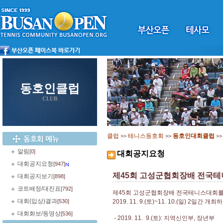
동호인클럽
CLUB
클럽
테니스동호회
동호인대회클럽
>>
>>
>
알림
[0]
대회공지요청
대회공지요청
[947]
제45회 고성군협회장배 전국테
대회공지보기
[898]
코트배정/대진표
[792]
제45회 고성군협회장배 전국테니스대회
대회(입상)결과
[530]
2019. 11. 9.(토)~11. 10.(일) 2일간 
대회화보/동영상
[536]
- 2019. 11. 9.(토): 지역신인부, 장년부