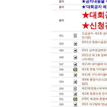
★공지내용을 
공지
★'대회공지 예
공지
★대회
공지
★신청전
긴급공지- 제1회 
601
연기[0]
2021년 창원시설공
600
2021 상주곶갑배
599
2021년 제 1회
598
나리부[1]
제11회 새마을배 대
597
제1회 한빛 더마발
596
제11회 구미새마을
595
제9회 통영이순신장
594
일[1]
제22회창원시부부테
593
제2회 창원오픈 전국단
592
ATRC 회장배 혼합복
591
2021 대구탑배 영
590