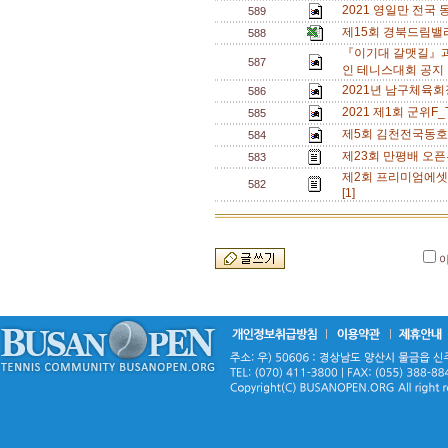
2021 영일만 전국
589
제15회 경북드림밸
588
『이기대 갈맷길』과
587
인 테니스대회 공지 
2021년 남구체육회
586
2021 제1회 군위F
585
제5회 김천전국동호
584
제23회 만평배 오픈
583
제2회 프리미엄에셋
582
[1]