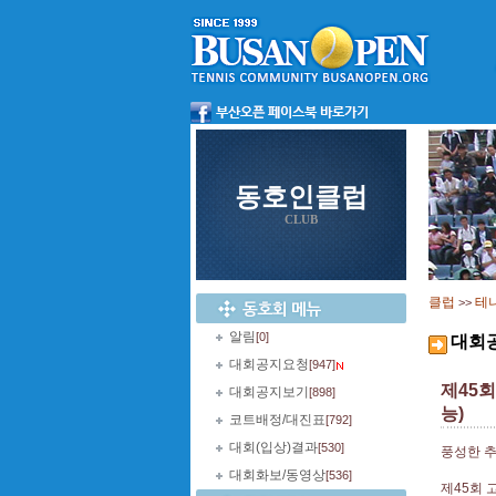
동호인클럽
CLUB
클럽
테
>>
알림
[0]
대회
대회공지요청
[947]
제45
대회공지보기
[898]
능)
코트배정/대진표
[792]
대회(입상)결과
[530]
풍성한 추
대회화보/동영상
[536]
제45회