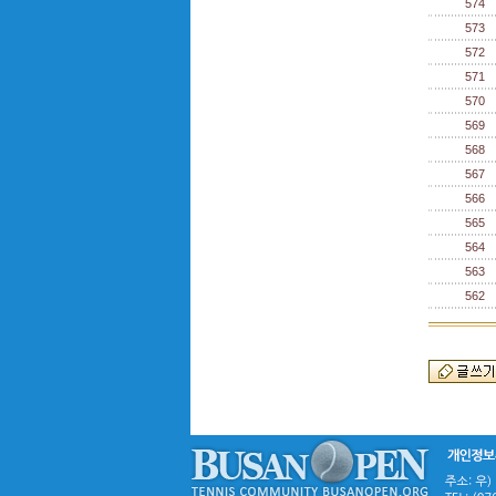
574
573
572
571
570
569
568
567
566
565
564
563
562