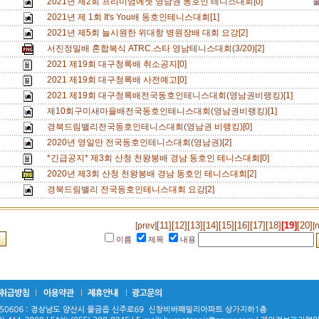
2021년 제2회 프리미엄에셋 영남권 동호인 테니스대회[0]
2021년 제 1회 It's You배 동호인테니스대회[1]
2021년 제5회 늘시원한 위대항 병원장배 대회 요강[2]
서진정밀배 혼합복식 ATRC.스타 영남테니스대회(3/20)[2]
2021 제19회 대구청록배 취소공지[0]
2021 제19회 대구청록배 사전예고[0]
2021 제19회 대구청록배전국동호인테니스대회(영남권비랭킹)[1]
제10회구미새마을배전국동호인테니스대회(영남권비랭킹)[1]
경북드림밸리전국동호인테니스대회(영남권 비랭킹)[0]
2020년 영일만 전국동호인테니스대회(영남권)[2]
*긴급공지* 제3회 산청 천왕봉배 경남 동호인 테니스대회[0]
2020년 제3회 산청 천왕봉배 경남 동호인 테니스대회[2]
경북드림밸리 전국동호인테니스대회 요강[2]
[11]
[12]
[13]
[14]
[15]
[16]
[17]
[18]
[19]
[20]
[prev]
[
이름
제목
내용