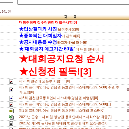
 941 건
대회주최측 접수창관리자 필수사항[0]
★입상결과와 사진
올려주세요[0]
★중복되는 대회일자
에 관하여[0]
★공지내용을 수정
하고자 하실 때는[0]
★'대회공지 예고기간 60일'
에 대한 안내[0]
★대회공지요청 순서
★신청전 필독![3]
제23회 만평배 오픈부 시합~~~[0]
제2회 프리미엄에셋 영남권 동호인테니스대회(5/29, 5/30) 주관 추
가 요청[0]
제5회 김천전국동호인테니스대회(영남권 비랭킹)[0]
제2회 프리미엄에셋 영남권 동호인테니스대회(5/29, 5/30)[1]
제2회 프리미엄에셋 영남권 동호인테니스대회 포스터[0]
2021년 곤충도시 예천 영남권 동호인테니스대회요강-최종[3]
2021년 제5회 늘시원한 위대항 병원장배 대회 요강-변경[0]