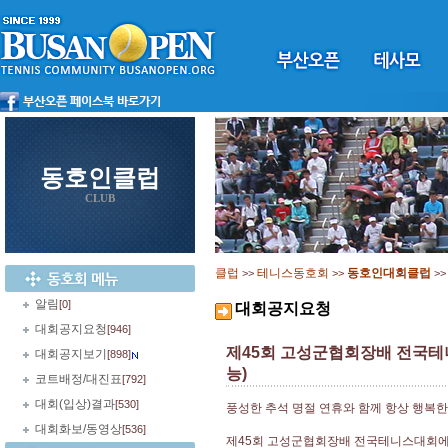
동호인클럽
CLUB
클럽
테니스동호회
동호인대회클럽
>>
>>
>
알림
[0]
대회공지요청
대회공지요청
[946]
제45회 고성군협회장배 전국테니
대회공지보기
[898]
능)
코트배정/대진표
[792]
대회(입상)결과
[530]
풍성한 추석 명절 연휴와 함께 항상 행복한
대회화보/동영상
[536]
제45회 고성군협회장배 전국테니스대회