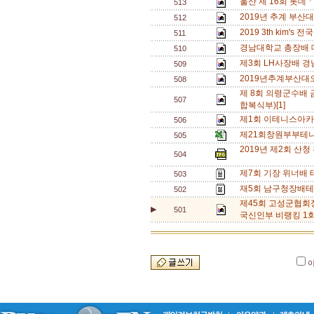
울산 제 16회 롯데
513
2019년 추계 부산
512
2019 3th kim'
511
경남대학교 총장배 
510
제3회 LH사장배 
509
2019년추계부산대
508
제 8회 의령군수배
507
합복식부)[1]
제1회 이테니스아카
506
제21회창원부부테
505
2019년 제2회 산
504
제7회 기장 위너배 
503
재5회 남구청장배테니
502
제45회 고성군협회
▶
501
국신인부 비랭킹 1회 