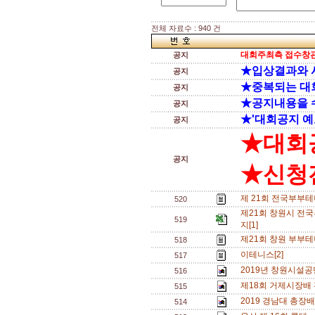
전체 자료수 : 940 건
대회주최측 접수창관
공지
★입상결과와 
공지
★중복되는 대
공지
★공지내용을 
공지
★'대회공지 예
공지
★대회
공지
★신청전
제 21회 전국부부테
520
제21회 창원시 전
519
지[1]
제21회 창원 부부테
518
이테니스[2]
517
2019년 창원시설공단
516
제18회 거제시장배
515
2019 경남대 총장
514