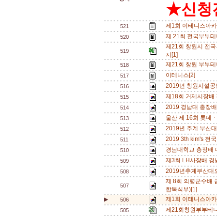
★신청전
제1회 이테니스아카
521
제 21회 전국부부테
520
제21회 창원시 전
519
지[1]
제21회 창원 부부테
518
이테니스[2]
517
2019년 창원시설공단
516
제18회 거제시장배
515
2019 경남대 총장
514
울산 제 16회 롯데
513
2019년 추계 부산
512
2019 3th kim'
511
경남대학교 총장배 
510
제3회 LH사장배 
509
2019년추계부산대
508
제 8회 의령군수배
507
합복식부)[1]
제1회 이테니스아카
▶
506
제21회창원부부테
505