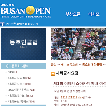
동호인클럽
CLUB
클럽
테니스동호회
동호인대회클럽
>>
>>
>
알림
[0]
대회공지요청
대회공지요청
[947]
제1회 이테니스아카데미배 여
대회공지보기
[898]
코트배정/대진표
[792]
12월 1일로 변경 요청합니다
대회(입상)결과
[530]
1212121212.xlsx
파일 :
(17 Kb)
조회 : 1750
대회화보/동영상
[536]
작성 : 2019년 10월 14일 18:46:18