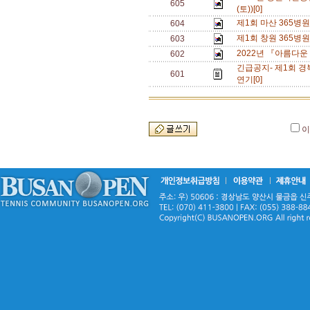
605
(토))[0]
제1회 마산 365병
604
제1회 창원 365병
603
2022년 『아름다운
602
긴급공지- 제1회 
601
연기[0]