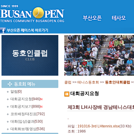
동호인클럽
CLUB
클럽
>>
테니스동호회
>>
동호인대회클럽
>
알림
[0]
대회공지요청
대회공지요청
[946]
대회공지보기
[898]
제3회 LH사장배 경남테니스대
코트배정/대진표
[792]
,
대회(입상)결과
[530]
파일 :
191016-3rd LHtennis.xlsx
(33 Kb)
대회화보/동영상
[536]
조회 : 1986