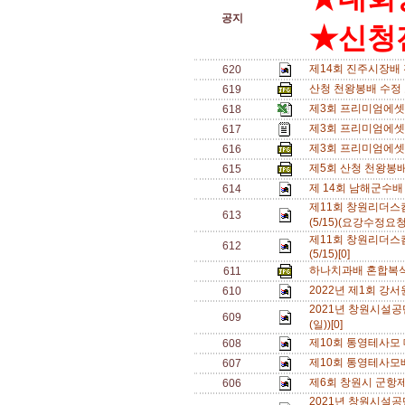
공지
★신청전
제14회 진주시장배
620
산청 천왕봉배 수정 
619
제3회 프리미엄에셋배
618
제3회 프리미엄에셋
617
제3회 프리미엄에셋배
616
제5회 산청 천왕봉배
615
제 14회 남해군수배
614
제11회 창원리더
613
(5/15)(요강수정요청
제11회 창원리더
612
(5/15)[0]
하나치과배 혼합복식 
611
2022년 제1회 강
610
2021년 창원시설공
609
(일))[0]
제10회 통영테사모 대
608
제10회 통영테사모배
607
제6회 창원시 군항
606
2021년 창원시설