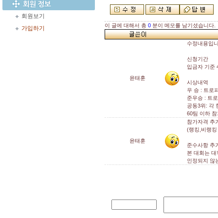
회원보기
이 글에 대해서 총
0
분이 메모를 남기셨습니다.
가입하기
수정내용입니
신청기간
입금자 기준 4
윤태훈
시상내역
우 승 : 트로
준우승 : 트로
공동3위: 각 
60팀 이하 
참가자격 추
(랭킹,비랭킹
윤태훈
준수사항 추
본 대회는 대
인정되지 않