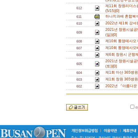
(5/15)(요강수정요청
제11회 창원리더
612
(5/15)[0]
하나치과배 혼합복식 
611
2022년 제1회 강
610
2021년 창원시설공
609
(일))[0]
제10회 통영테사모 대
608
제10회 통영테사모배
607
제6회 창원시 군항
606
2021년 창원시설
605
(토))[0]
제1회 마산 365병
604
제1회 창원 365병
603
2022년 『아름다운
602