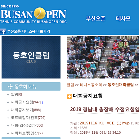
동호인클럽
CLUB
클럽
테니스동호회
동호인대회클럽
>>
>>
>
알림
[0]
대회공지요청
대회공지요청
[947]
2019 경남대 총장배 수정요청
대회공지보기
[898]
코트배정/대진표
[792]
20191116_KU_ACE_(1).hwp
파일 :
(13 Kb
대회(입상)결과
[530]
조회 : 1686
작성 : 2019년 11월 03일 15:34:10
대회화보/동영상
[536]