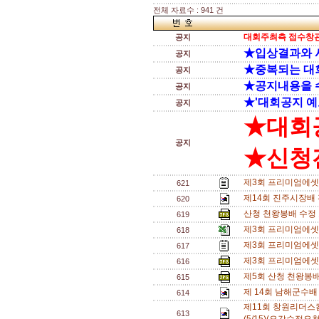
전체 자료수 : 941 건
대회주최측 접수창관
공지
★입상결과와 
공지
★중복되는 대
공지
★공지내용을 
공지
★'대회공지 예
공지
★대회
공지
★신청전
제3회 프리미엄에셋배
621
제14회 진주시장배
620
산청 천왕봉배 수정 
619
제3회 프리미엄에셋배
618
제3회 프리미엄에셋
617
제3회 프리미엄에셋배
616
제5회 산청 천왕봉배
615
제 14회 남해군수배
614
제11회 창원리더
613