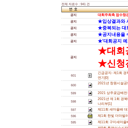
전체 자료수 : 941 건
대회주최측 접수창관
공지
★입상결과와 
공지
★중복되는 대
공지
★공지내용을 
공지
★'대회공지 예
공지
★대회
공지
★신청전
긴급공지- 제1회 
601
연기[0]
2021년 창원시설공
600
2021 상주곶갑배
599
2021년 제 1회
598
나리부[1]
제11회 새마을배 대
597
제1회 한빛 더마발
596
제11회 구미새마을
595