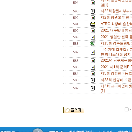
제9회 통영이순신장
594
일[1]
제22회창원시부부테
593
제2회 창원오픈 전국단
592
ATRC 회장배 혼합복
591
2021 대구탑배 영
590
2021 영일만 전국
589
제15회 경북드림밸
588
『이기대 갈맷길』과
587
인 테니스대회 공지 
2021년 남구체육회
586
2021 제1회 군위F
585
제5회 김천전국동호
584
제23회 만평배 오픈
583
제2회 프리미엄에셋
582
[1]