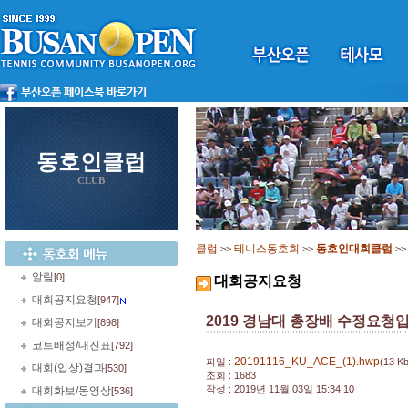
동호인클럽
CLUB
클럽
테니스동호회
동호인대회클럽
>>
>>
>
알림
[0]
대회공지요청
대회공지요청
[947]
2019 경남대 총장배 수정요청
대회공지보기
[898]
코트배정/대진표
[792]
20191116_KU_ACE_(1).hwp
파일 :
(13 Kb
대회(입상)결과
[530]
조회 : 1683
작성 : 2019년 11월 03일 15:34:10
대회화보/동영상
[536]