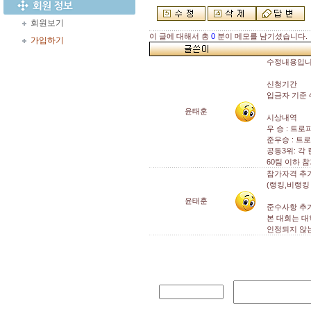
회원보기
이 글에 대해서 총
0
분이 메모를 남기셨습니다.
가입하기
수정내용입니
신청기간
입금자 기준 4
윤태훈
시상내역
우 승 : 트로
준우승 : 트로
공동3위: 각 
60팀 이하 
참가자격 추
(랭킹,비랭킹
윤태훈
준수사항 추
본 대회는 대
인정되지 않