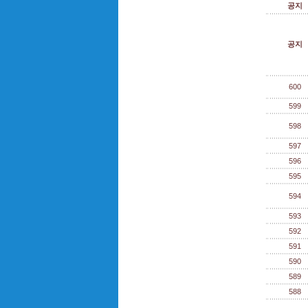
공지
공지
600
599
598
597
596
595
594
593
592
591
590
589
588