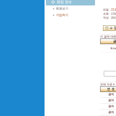
회원보기
2
파일 :
조회 : 170
가입하기
작성 : 201
이 글에 대
lks
전체 자료수 :
공지
공지
공지
공지