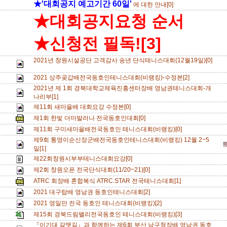
★'대회공지 예고기간 60일'
에 대한 안내[0]
★대회공지요청 순서
★신청전 필독![3]
2021년 창원시설공단 고객감사 송년 단식테니스대회(12월19일)[0]
2021 상주곶갑배전국동호인테니스대회(비랭킹)-수정본[2]
2021년 제 1회 경북대학교체육진흥센터장배 영남권테니스대회-개
나리부[1]
제11회 새마을배 대회요강 수정본[0]
제1회 한빛 더마발러나 전국동호인대회[0]
제11회 구미새마을배전국동호인 테니스대회(비랭킹)[0]
제9회 통영이순신장군배전국동호인테니스대회(비랭킹) 12월 2~5
일[1]
제22회창원시부부테니스대회요강[0]
제2회 창원오픈 전국단식대회(11/20~21)[0]
ATRC 회장배 혼합복식 ATRC.STAR 전국테니스대회[1]
2021 대구탑배 영남권 동호인테니스대회[2]
2021 영일만 전국 동호인 테니스대회(비랭킹)[2]
제15회 경북드림밸리전국동호인 테니스대회(비랭킹)[3]
『이기대 갈맷길』과 함께하는 제6회 부산 남구청장배 영남권 동호