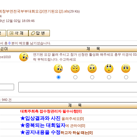
1회창부연전국부부대회요강(연기된요강).xls
(29 Kb)
4
9년 12월 02일 18:09:46
해서 총
0
분이 메모를 남기셨습니다.
연기된 요강 올려 주시고 참가 신청란 활성화 해주세요 총무 이경석 010-6
ace1010
락 부탁드립니다. 수고하세요
 940 건
대회주최측 접수창관리자 필수사항[0]
★입상결과와 사진
올려주세요[0]
★중복되는 대회일자
에 관하여[0]
★공지내용을 수정
하고자 하실 때는[0]