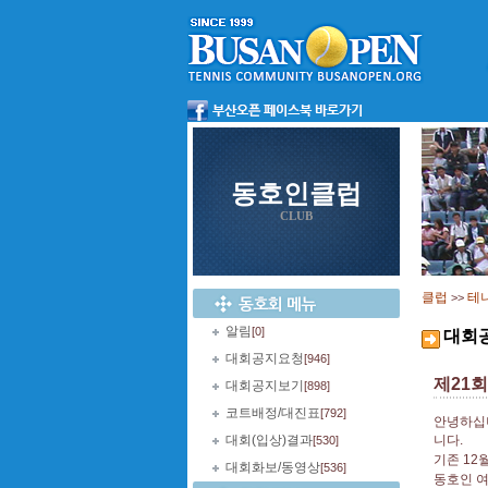
동호인클럽
CLUB
클럽
테
>>
알림
[0]
대회
대회공지요청
[946]
제21
대회공지보기
[898]
코트배정/대진표
[792]
안녕하십니
대회(입상)결과
니다.
[530]
기존 12
대회화보/동영상
[536]
동호인 