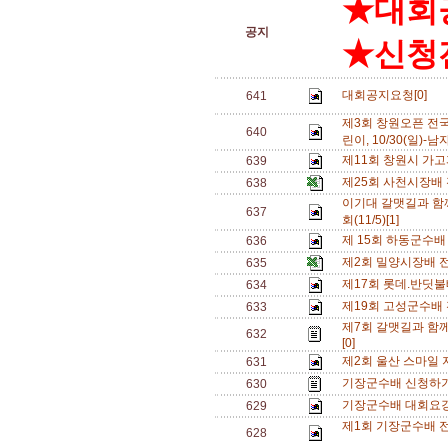
★대회
공지
★신청전
대회공지요청[0]
641
제3회 창원오픈 전국
640
린이, 10/30(일)
제11회 창원시 가
639
제25회 사천시장배 
638
이기대 갈맷길과 함
637
회(11/5)[1]
제 15회 하동군수배 
636
제2회 밀양시장배 전
635
제17회 롯데.반딧
634
제19회 고성군수배
633
제7회 갈맷길과 함
632
[0]
제2회 울산 스마일
631
기장군수배 신청하기
630
기장군수배 대회요강
629
제1회 기장군수배 전국
628