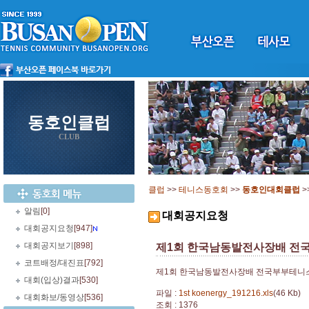
동호인클럽
CLUB
클럽
>>
테니스동호회
>>
동호인대회클럽
>
알림
[0]
대회공지요청
대회공지요청
[947]
대회공지보기
[898]
제1회 한국남동발전사장배 전
코트배정/대진표
[792]
제1회 한국남동발전사장배 전국부부테니스
대회(입상)결과
[530]
파일 :
1st koenergy_191216.xls
(46 Kb)
대회화보/동영상
[536]
조회 : 1376