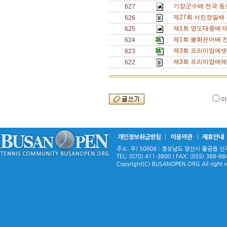
기장군수배 전국 동호
627
제27회 서진정밀배 혼
626
제1회 영도태종배 테
625
제1회 봉화은어배 
624
제3회 프리미엄에셋
623
제3회 프리미엄에에
622