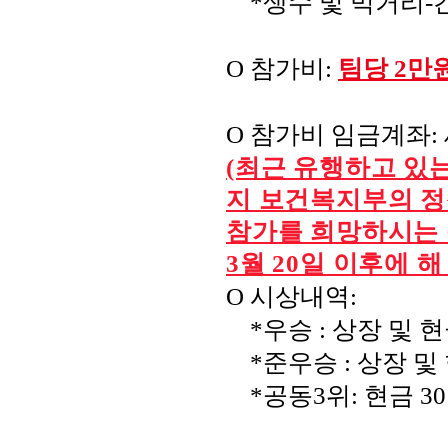
*
생수 및 먹거리
-
O
참가비
:
팀당
2
만
O
참가비 임금계좌
:
(최근 유행하고 있
지 보건복지부의 정
참가를 희망하시는 
3월 20일 이후에 
O
시상내역
:
*
우승
:
상장 및 
*
준우승
:
상장 및
*
공동
3
위
:
현금 3
0