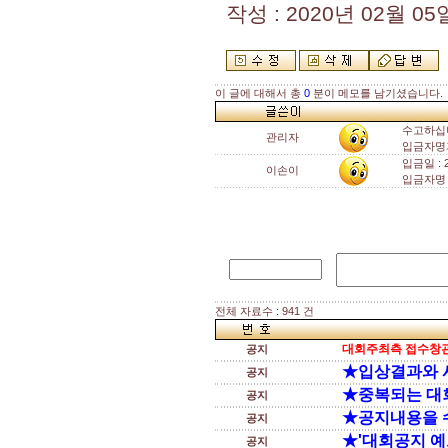
작성 : 2020년 02월 05일
이 글에 대해서 총
0
분이 메모를 남기셨습니다.
수고하십
관리자
입금자명
입금일 : 
이손이
입금자명 
전체 자료수 : 941 건
대회주최측 접수창관
공지
★입상결과와 
공지
★중복되는 대
공지
★공지내용을 
공지
★'대회공지 예
공지