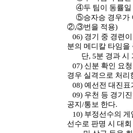
④
두 팀이 동률일
⑤
승자승 경우가 
②
,
③
번을 적용
)
06)
경기 중 경련이
분의 메디칼 타임을
단, 5분 경과 시
07)
신분 확인 요청
경우 실격으로 처리
08)
예선전 대진표
09)
우천 등 경기
공지
/
통보 한다
.
10)
부정선수의 게
선수로 판명 시
대회