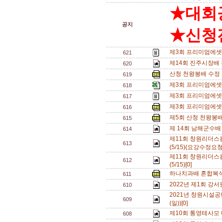
★대회
공지
★신청전
제3회 프리미엄에셋배
621
제14회 진주시장배
620
산청 천왕봉배 수정 
619
제3회 프리미엄에셋배
618
제3회 프리미엄에셋
617
제3회 프리미엄에셋배
616
제5회 산청 천왕봉배
615
제 14회 남해군수배
614
제11회 창원리더
613
(5/15)(요강수정요청
제11회 창원리더
612
(5/15)[0]
하나치과배 혼합복식 
611
2022년 제1회 강
610
2021년 창원시설공
609
(일))[0]
제10회 통영테사모 대
608