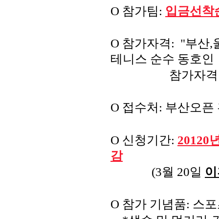
O
참가팀
:
입금선착순
O
참가자격
: "
부산
,
테니스 순수 동호인
참가자격 세
O
접수처
:
부산오픈
O
신청기간
:
20120
년
감
(3월 20일
이
O
참가 기념품
: 스