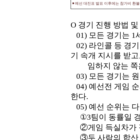
◾
예선 대진표 발표 이후에는 참가비 환
O
경기 진행 방법 및
01)
모든 경기는
1
02)
라인콜 등 경기
기 속개 지시를 받
임하지 않는 쪽은
03)
모든 경기는 원
04)
예선전 게임 순
한다
.
05)
예선 순위는 다
①
3
팀이 동률일 
②
게임 득실차가 
③
두 사람의 합산