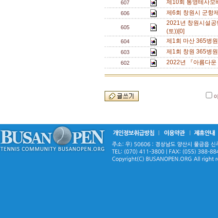
제10회 통영테사모배
607
제6회 창원시 군항
606
2021년 창원시설
605
(토))[0]
제1회 마산 365병
604
제1회 창원 365병
603
2022년 『아름다운
602