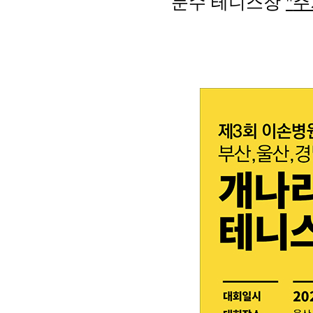
문수 테니스장
"
주
- 