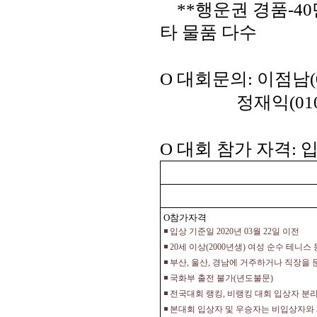
**
행운권 경품
-40
타 물품 다수
O
대회문의
:
이점남
정재익
(01
O
대회 참가 자격
:
입
O참가자격
◾
입상 기준일
2020
년
03
월
22
일 이전
◾
20
세 이상
(2000
년생
)
여성 순수 테니스
◾
부산
,
울산
,
경남에 거주하거나 직장을 둔
◾
국화부 출전 불가
(
년도불문
)
◾
전국대회 랭킹
,
비랭킹 대회 입상자 분리
◾
본대회 입상자 및 우승자는 비입상자와