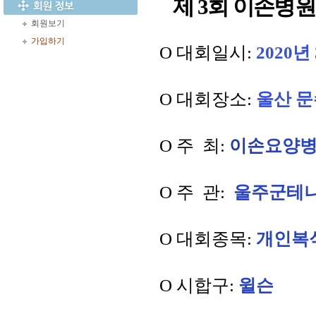
제 3
회 이손병
회원보기
가입하기
O
대회일시
:
2020
년
O 대
회장소
:
울산 
O
주 최
:
이손
요양병
O 주 관
:
울주군테니
O
대회종목
:
개인복
O
시합구
:
윌슨