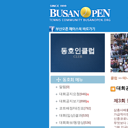
동호인클럽
CLUB
클럽
테
>>
알림
[0]
대회
대회공지요청
[946]
제3회
대회공지보기
[898]
코트배정/대진표
[792]
삼총사배를
가급적이면
대회(입상)결과
[530]
신종코로나
대회화보/동영상
[536]
무엇보다 
그럼 입금