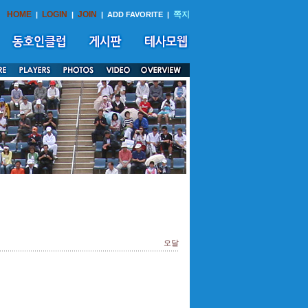
HOME
LOGIN
JOIN
쪽지
|
|
|
ADD FAVORITE
|
오달