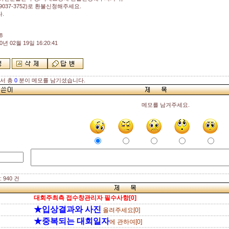
-9037-3752)로 환불신청해주세요.
.
8
0년 02월 19일 16:20:41
해서 총
0
분이 메모를 남기셨습니다.
메모를 남겨주세요.
 940 건
대회주최측 접수창관리자 필수사항[0]
★입상결과와 사진
올려주세요[0]
★중복되는 대회일자
에 관하여[0]