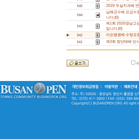
2020 두실치과배 연
545
남해군수배 요강수정
544
니다.[0]
제1회 2020경남
543
입니다.[0]
이손병원배 수정요청 드
▶
542
제3회 창단테배 단
541