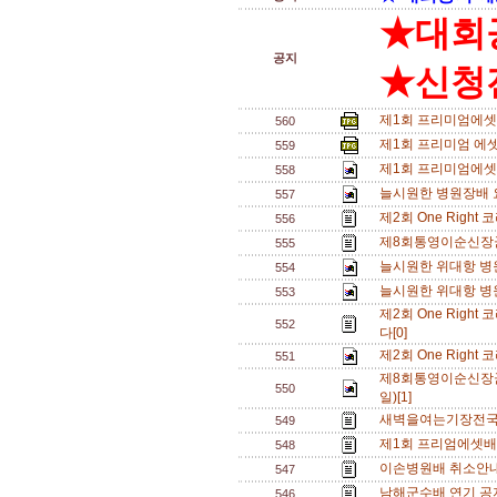
★대회
공지
★신청전
제1회 프리미엄에셋 
560
제1회 프리미엄 에셋
559
제1회 프리미엄에셋
558
늘시원한 병원장배 
557
제2회 One Righ
556
제8회통영이순신장
555
늘시원한 위대항 병
554
늘시원한 위대항 병
553
제2회 One Righ
552
다[0]
제2회 One Righ
551
제8회통영이순신장군
550
일)[1]
새벽을여는기장전국대
549
제1회 프리엄에셋배
548
이손병원배 취소안내
547
남해군수배 연기 공지
546