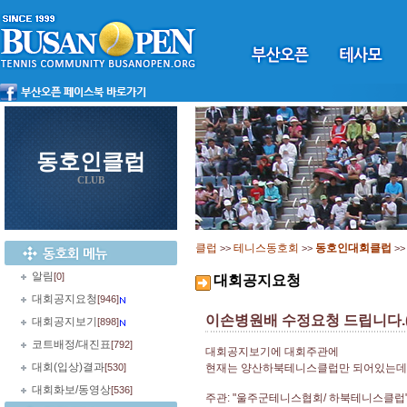
동호인클럽
CLUB
클럽
테니스동호회
동호인대회클럽
>>
>>
>
알림
[0]
대회공지요청
대회공지요청
[946]
이손병원배 수정요청 드립니다.(
대회공지보기
[898]
코트배정/대진표
[792]
대회공지보기에 대회주관에
대회(입상)결과
[530]
현재는 양산하북테니스클럽만 되어있는데
대회화보/동영상
[536]
주관: "울주군테니스협회/ 하북테니스클럽