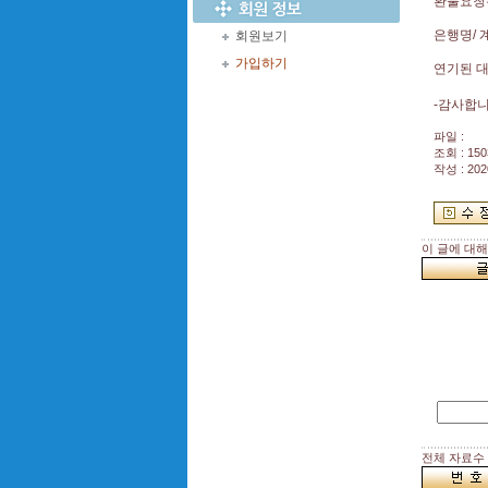
환불요청은
은행명/ 
회원보기
가입하기
연기된 
-감사합
파일 :
조회 : 150
작성 : 202
이 글에 대
전체 자료수 :