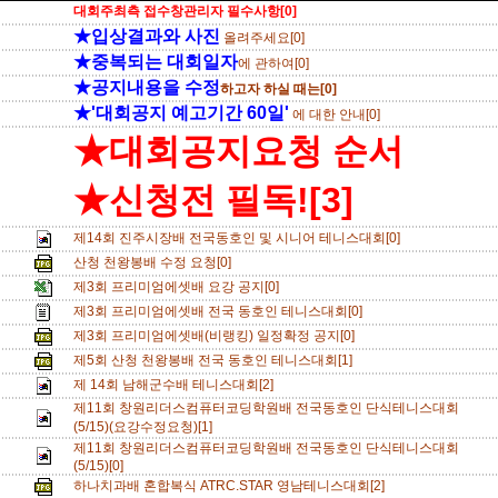
대회주최측 접수창관리자 필수사항[0]
★입상결과와 사진
올려주세요[0]
★중복되는 대회일자
에 관하여[0]
★공지내용을 수정
하고자 하실 때는[0]
★'대회공지 예고기간 60일'
에 대한 안내[0]
★대회공지요청 순서
★신청전 필독![3]
제14회 진주시장배 전국동호인 및 시니어 테니스대회[0]
산청 천왕봉배 수정 요청[0]
제3회 프리미엄에셋배 요강 공지[0]
제3회 프리미엄에셋배 전국 동호인 테니스대회[0]
제3회 프리미엄에셋배(비랭킹) 일정확정 공지[0]
제5회 산청 천왕봉배 전국 동호인 테니스대회[1]
제 14회 남해군수배 테니스대회[2]
제11회 창원리더스컴퓨터코딩학원배 전국동호인 단식테니스대회
(5/15)(요강수정요청)[1]
제11회 창원리더스컴퓨터코딩학원배 전국동호인 단식테니스대회
(5/15)[0]
하나치과배 혼합복식 ATRC.STAR 영남테니스대회[2]