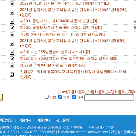
2022년 제1회 강서원더배 여성테니스대회(개나리부)[1]
2021년 창원시설공단 고객감사 송년 단식테니스대회(22년4월24일
(일))[0]
제10회 통영테사모 대회 04/30 재공지 요청건[0]
제10회 통영테사모배 전국 테니스대회 공지 요청[1]
제6회 창원시 군항제기념 전국테니스대회 공지요청[1]
2021년 창원시설공단 고객감사 송년 단식테니스대회(22년3월5일
(토))[0]
제1회 마산 365병원장배 전국테니스대회[2]
제1회 창원 365병원장배 전국 동호인테니스대회 공지신청[2]
2022년 『아름다운 사람들과 함께하는[1]
긴급공지- 제1회 경북대학교 체육진흥센터장배 영남권테니스 대회
연기[0]
[11]
[12]
[13]
[14]
[15]
[16]
[17]
[18]
[19]
[20]
[prev]
[
이름
제목
내용