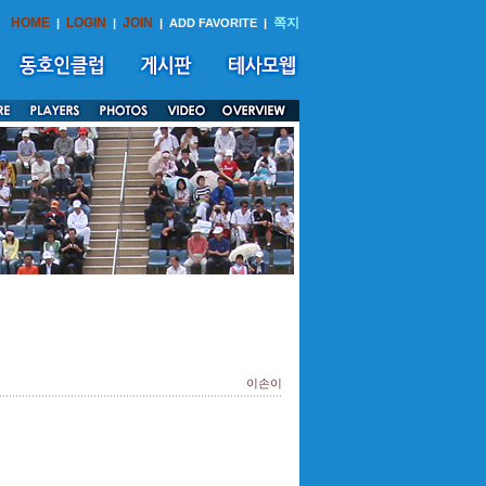
HOME
LOGIN
JOIN
쪽지
|
|
|
ADD FAVORITE
|
이손이