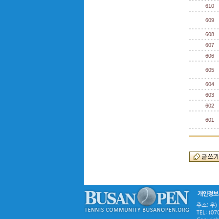
610
609
608
607
606
605
604
603
602
601