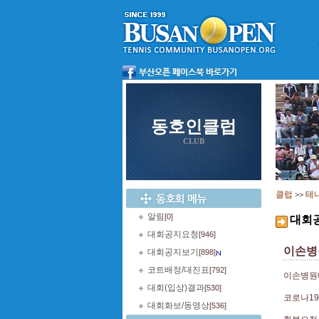
동호인클럽
CLUB
클럽
테
>>
알림
[0]
대회
대회공지요청
[946]
이손병
대회공지보기
[898]
코트배정/대진표
[792]
이손병원
대회(입상)결과
[530]
코로나1
대회화보/동영상
[536]