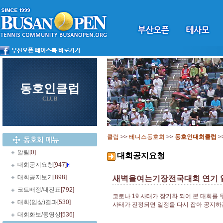
동호인클럽
CLUB
클럽
>>
테니스동호회
>>
동호인대회클럽
>
알림
[0]
대회공지요청
대회공지요청
[947]
대회공지보기
[898]
새벽을여는기장전국대회 연기 
코트배정/대진표
[792]
코로나 19 사태가 장기화 되어 본 대회를
대회(입상)결과
[530]
사태가 진정되면 일정을 다시 잡아 공지하
대회화보/동영상
[536]