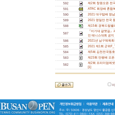
제2회 창원오픈 전국단
592
ATRC 회장배 혼합복
591
2021 대구탑배 영
590
2021 영일만 전국
589
제15회 경북드림밸
588
『이기대 갈맷길』과
587
인 테니스대회 공지 
2021년 남구체육회
586
2021 제1회 군위F
585
제5회 김천전국동호
584
제23회 만평배 오픈
583
제2회 프리미엄에셋
582
[1]