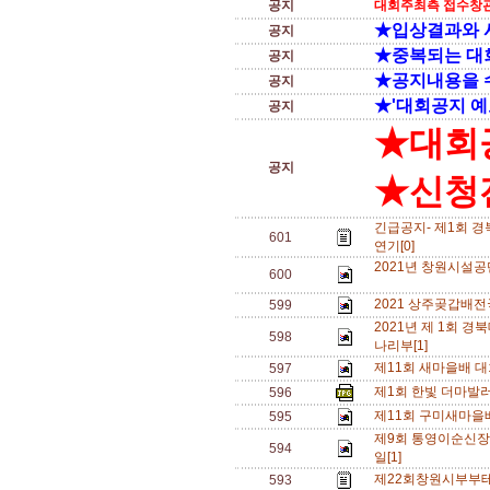
공지
대회주최측 접수창관
★입상결과와 
공지
★중복되는 대
공지
★공지내용을 
공지
★'대회공지 예
공지
★대회
공지
★신청전
긴급공지- 제1회 
601
연기[0]
2021년 창원시설공
600
2021 상주곶갑배
599
2021년 제 1회
598
나리부[1]
제11회 새마을배 대
597
제1회 한빛 더마발
596
제11회 구미새마을
595
제9회 통영이순신장
594
일[1]
제22회창원시부부테
593