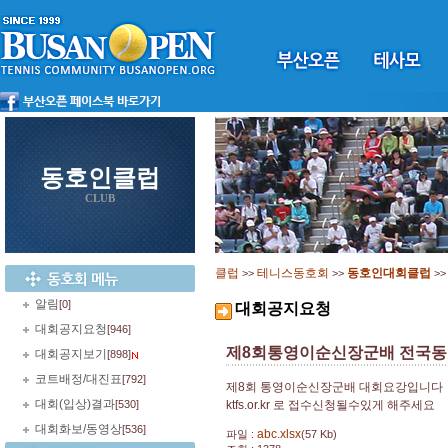
동호인클럽
CLUB
클럽
테니스동호회
동호인대회클럽
>>
>>
>
알림
[0]
대회공지요청
대회공지요청
[946]
제8회통영이순신장군배 전국동호
대회공지보기
[898]
코트배정/대진표
[792]
제8회 통영이순신장군배 대회요강입니다
대회(입상)결과
[530]
ktfs.or.kr 로 접수신청될수있게 해주세요
대회화보/동영상
[536]
abc.xlsx
파일 :
(57 Kb)