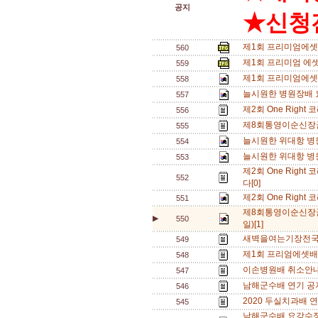
공지
★신청전
제1회 프리미엄에셋 
560
제1회 프리미엄 에셋
559
제1회 프리미엄에셋
558
늘시원한 병원장배 
557
제2회 One Righ
556
제8회통영이순신장
555
늘시원한 위대항 병
554
늘시원한 위대항 병
553
제2회 One Righ
552
다[0]
제2회 One Righ
551
제8회통영이순신장군
▶
550
일)[1]
새벽을여는기장전국대
549
제1회 프리엄에셋배
548
이손병원배 취소안내
547
남해군수배 연기 공지
546
2020 두실치과배 연
545
남해군수배 요강수정