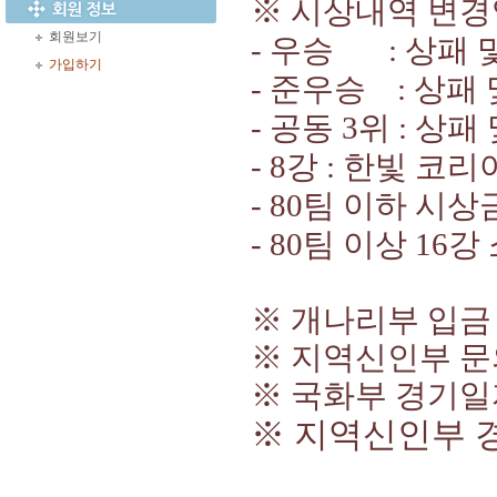
※ 시상내역 변
회원보기
- 우승
:
상패 
가입하기
-
준우승
:
상패
-
공동
3
위
:
상패
- 8
강
:
한빛 코리
- 80
팀 이하 시상
- 80
팀 이상
16
강
※ 개나리부 입금 
※ 지역신인부 문의 
※ 국화부 경기일자 
※ 지역신인부 경기일