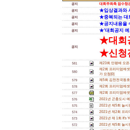
대회주최측 접수창관
공지
★입상결과와 
공지
★중복되는 대
공지
★공지내용을 
공지
★'대회공지 예
공지
★대회
공지
★신청전
제23회 만평배 오픈부
581
제2회 프리미엄에셋 영
580
가 요청[0]
제5회 김천전국동호
579
제2회 프리미엄에셋 영
578
제2회 프리미엄에셋
577
2021년 곤충도시 
576
2021년 제5회 늘
575
2021년 제2회 프
574
2021년 제 1회 It
573
2021년 제5회 늘
572