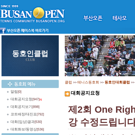
동호인클럽
CLUB
클럽
테니스동호회
동호인대회클럽
>>
>>
>
알림
[0]
대회공지요청
대회공지요청
[947]
제2회 One Ri
대회공지보기
[898]
코트배정/대진표
[792]
강 수정드립니
대회(입상)결과
[530]
대회화보/동영상
[536]