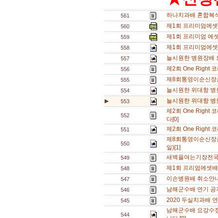
하나치과배 혼합복식 
561
제1회 프리미엄에셋 
560
제1회 프리미엄 에셋
559
제1회 프리미엄에셋
558
늘시원한 병원장배 
557
제2회 One Righ
556
제8회통영이순신장
555
늘시원한 위대항 병
554
늘시원한 위대항 병
▶
553
제2회 One Righ
552
다[0]
제2회 One Righ
551
제8회통영이순신장군
550
일)[1]
새벽을여는기장전국대
549
제1회 프리엄에셋배
548
이손병원배 취소안내
547
남해군수배 연기 공지
546
2020 두실치과배 연
545
남해군수배 요강수정
544