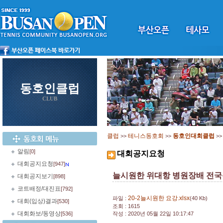
동호인클럽
CLUB
클럽
테니스동호회
동호인대회클럽
>>
>>
>
알림
[0]
대회공지요청
대회공지요청
[947]
늘시원한 위대항 병원장배 전
대회공지보기
[898]
코트배정/대진표
[792]
20-2늘시원한 요강.xlsx
파일 :
(40 Kb)
대회(입상)결과
[530]
조회 : 1615
대회화보/동영상
[536]
작성 : 2020년 05월 22일 10:17:47