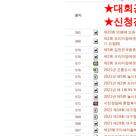
★대회
공지
★신청전
제23회 만평배 오픈부
581
제2회 프리미엄에셋 영
580
가 요청[0]
제5회 김천전국동호
579
제2회 프리미엄에셋 영
578
제2회 프리미엄에셋
577
2021년 곤충도시 
576
2021년 제5회 늘
575
2021년 제2회 프
574
2021년 제 1회 It
573
2021년 제5회 늘
572
서진정밀배 혼합복식 
571
2021 제19회 대구
570
2021 제19회 대구
569
2021 제19회 
568
제10회구미새마을
567