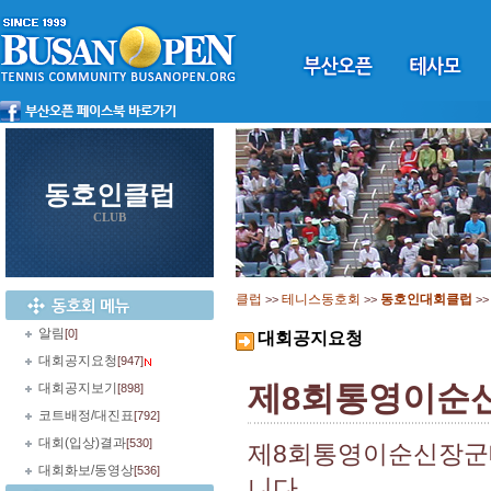
동호인클럽
CLUB
클럽
테니스동호회
동호인대회클럽
>>
>>
>
알림
[0]
대회공지요청
대회공지요청
[947]
제8회통영이순
대회공지보기
[898]
코트배정/대진표
[792]
대회(입상)결과
[530]
제8회통영이순신장군배
대회화보/동영상
[536]
니다.