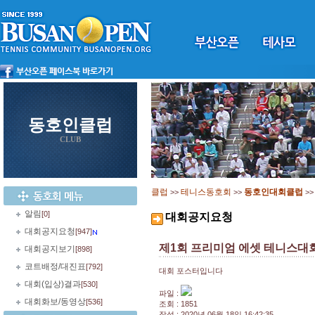
동호인클럽
CLUB
클럽
테니스동호회
동호인대회클럽
>>
>>
>
알림
[0]
대회공지요청
대회공지요청
[947]
제1회 프리미엄 에셋 테니스대회
대회공지보기
[898]
코트배정/대진표
[792]
대회 포스터입니다
대회(입상)결과
[530]
파일 :
대회화보/동영상
[536]
조회 : 1851
작성 : 2020년 06월 18일 16:42:35