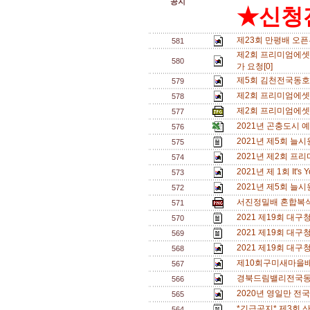
공지
★신청전
제23회 만평배 오픈부
581
제2회 프리미엄에셋 영
580
가 요청[0]
제5회 김천전국동호
579
제2회 프리미엄에셋 영
578
제2회 프리미엄에셋
577
2021년 곤충도시 
576
2021년 제5회 늘
575
2021년 제2회 프
574
2021년 제 1회 It
573
2021년 제5회 늘
572
서진정밀배 혼합복식 
571
2021 제19회 대구
570
2021 제19회 대구
569
2021 제19회 
568
제10회구미새마을
567
경북드림밸리전국동호
566
2020년 영일만 전
565
*긴급공지* 제3회 
564