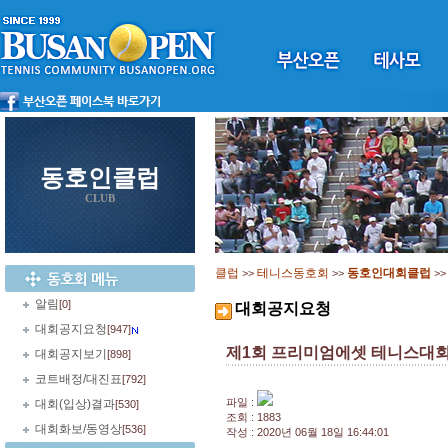
동호인클럽
CLUB
클럽
테니스동호회
동호인대회클럽
>>
>>
>
알림
[0]
대회공지요청
대회공지요청
[947]
제1회 프리미엄에셋 테니스대회 
대회공지보기
[898]
코트배정/대진표
[792]
파일 :
대회(입상)결과
[530]
조회 : 1883
대회화보/동영상
[536]
작성 : 2020년 06월 18일 16:44:01