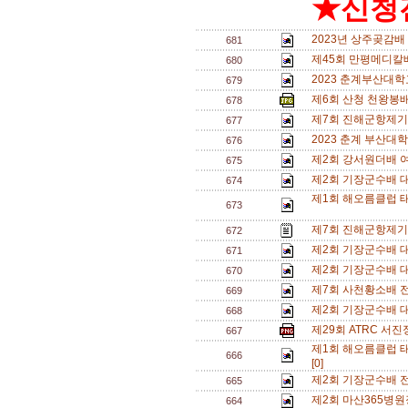
★신청전
2023년 상주곶감배
681
제45회 만평메디칼
680
2023 춘계부산대학
679
제6회 산청 천왕봉배
678
제7회 진해군항제기
677
2023 춘계 부산대학
676
제2회 강서원더배 
675
제2회 기장군수배 대회
674
제1회 해오름클럽 태
673
제7회 진해군항제기
672
제2회 기장군수배 대
671
제2회 기장군수배 대
670
제7회 사천황소배 
669
제2회 기장군수배 
668
제29회 ATRC 서진
667
제1회 해오름클럽 태
666
[0]
제2회 기장군수배 
665
제2회 마산365병원
664