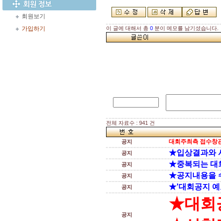
회원보기
가입하기
이 글에 대해서 총
0
분이 메모를 남기셨습니다.
전체 자료수 : 941 건
대회주최측 접수창관
공지
★입상결과와 
공지
★중복되는 대
공지
★공지내용을 
공지
★'대회공지 예
공지
★대회
공지