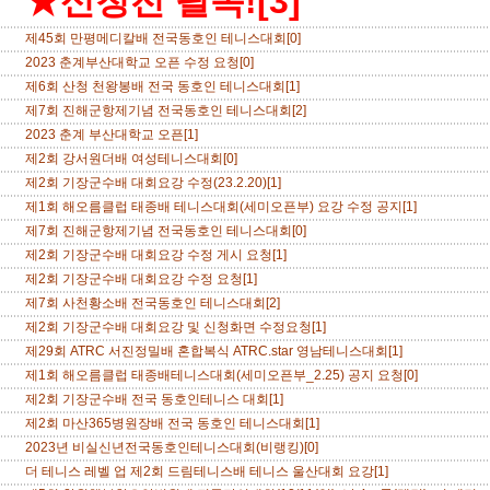
★신청전 필독![3]
제45회 만평메디칼배 전국동호인 테니스대회[0]
2023 춘계부산대학교 오픈 수정 요청[0]
제6회 산청 천왕봉배 전국 동호인 테니스대회[1]
제7회 진해군항제기념 전국동호인 테니스대회[2]
2023 춘계 부산대학교 오픈[1]
제2회 강서원더배 여성테니스대회[0]
제2회 기장군수배 대회요강 수정(23.2.20)[1]
제1회 해오름클럽 태종배 테니스대회(세미오픈부) 요강 수정 공지[1]
제7회 진해군항제기념 전국동호인 테니스대회[0]
제2회 기장군수배 대회요강 수정 게시 요청[1]
제2회 기장군수배 대회요강 수정 요청[1]
제7회 사천황소배 전국동호인 테니스대회[2]
제2회 기장군수배 대회요강 및 신청화면 수정요청[1]
제29회 ATRC 서진정밀배 혼합복식 ATRC.star 영남테니스대회[1]
제1회 해오름클럽 태종배테니스대회(세미오픈부_2.25) 공지 요청[0]
제2회 기장군수배 전국 동호인테니스 대회[1]
제2회 마산365병원장배 전국 동호인 테니스대회[1]
2023년 비실신년전국동호인테니스대회(비랭킹)[0]
더 테니스 레벨 업 제2회 드림테니스배 테니스 울산대회 요강[1]