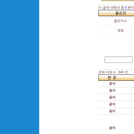
이 글에 대해서 총
0
분이
젊은미소
청탑
전체 자료수 : 940 건
공지
공지
공지
공지
공지
공지