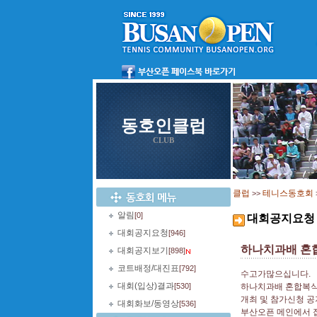
동호인클럽
CLUB
클럽
테니스동호회
>>
알림
[0]
대회공지요청
대회공지요청
[946]
하나치과배 혼합
대회공지보기
[898]
코트배정/대진표
[792]
수고가많으십니다.
대회(입상)결과
[530]
하나치과배 혼합복식
개최 및 참가신청 공
대회화보/동영상
[536]
부산오픈 메인에서 