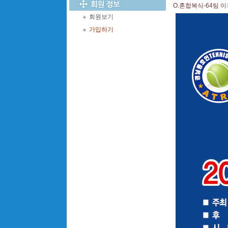
O.혼합복식-64팀 
회원보기
가입하기