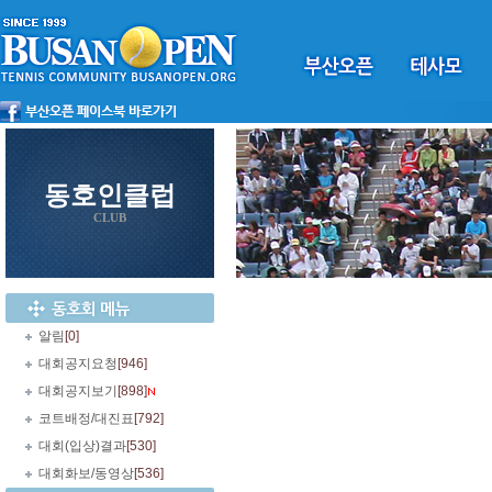
동호인클럽
CLUB
알림
[0]
대회공지요청
[946]
대회공지보기
[898]
코트배정/대진표
[792]
대회(입상)결과
[530]
대회화보/동영상
[536]