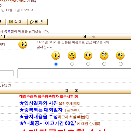
cheongrock.xlsx
(22 Kb)
0
0년 11월 11일 15:29:33
해서 총
0
분이 메모를 남기셨습니다.
11/11일 3시25분 김봉완 이름으로 입금 하였습니다.
피터
감사합니다.
 941 건
대회주최측 접수창관리자 필수사항[0]
★입상결과와 사진
올려주세요[0]
★중복되는 대회일자
에 관하여[0]
★공지내용을 수정
하고자 하실 때는[0]
★'대회공지 예고기간 60일'
에 대한 안내[0]