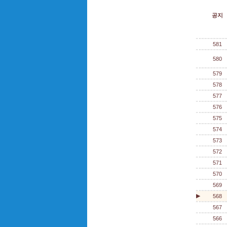
공지
581
580
579
578
577
576
575
574
573
572
571
570
569
▶
568
567
566