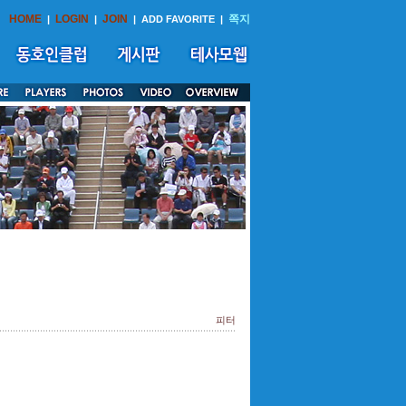
HOME
LOGIN
JOIN
쪽지
|
|
|
ADD FAVORITE
|
피터