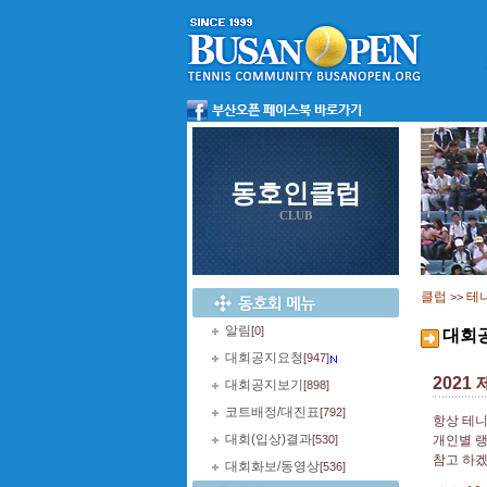
동호인클럽
CLUB
클럽
테
>>
알림
[0]
대회
대회공지요청
[947]
202
대회공지보기
[898]
코트배정/대진표
[792]
항상 테니
대회(입상)결과
[530]
개인별 
참고 하겠
대회화보/동영상
[536]