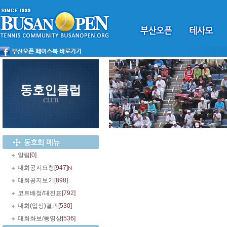
동호인클럽
CLUB
알림
[0]
대회공지요청
[947]
대회공지보기
[898]
코트배정/대진표
[792]
대회(입상)결과
[530]
대회화보/동영상
[536]