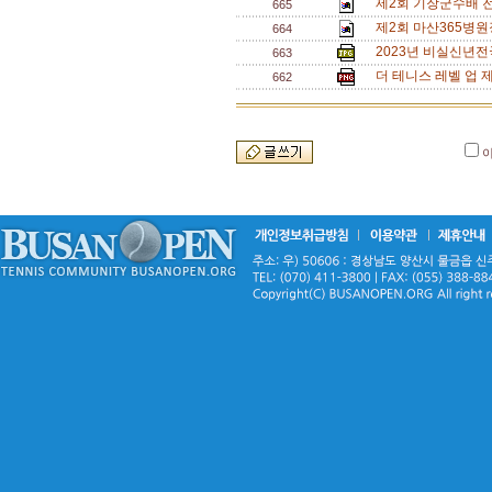
제2회 기장군수배 
665
제2회 마산365병원
664
2023년 비실신년
663
더 테니스 레벨 업 
662