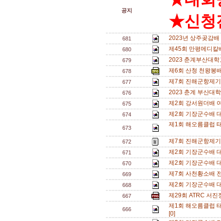
공지
★신청전
2023년 상주곶감배
681
제45회 만평메디칼
680
2023 춘계부산대학
679
제6회 산청 천왕봉배
678
제7회 진해군항제기
677
2023 춘계 부산대학
676
제2회 강서원더배 
675
제2회 기장군수배 대회
674
제1회 해오름클럽 태
673
제7회 진해군항제기
672
제2회 기장군수배 대
671
제2회 기장군수배 대
670
제7회 사천황소배 
669
제2회 기장군수배 
668
제29회 ATRC 서진
667
제1회 해오름클럽 태
666
[0]