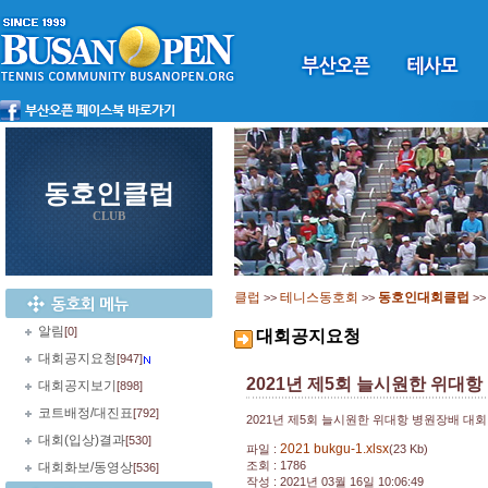
동호인클럽
CLUB
클럽
테니스동호회
동호인대회클럽
>>
>>
>
알림
[0]
대회공지요청
대회공지요청
[947]
2021년 제5회 늘시원한 위대항
대회공지보기
[898]
코트배정/대진표
[792]
2021년 제5회 늘시원한 위대항 병원장배 대회
대회(입상)결과
[530]
2021 bukgu-1.xlsx
파일 :
(23 Kb)
조회 : 1786
대회화보/동영상
[536]
작성 : 2021년 03월 16일 10:06:49