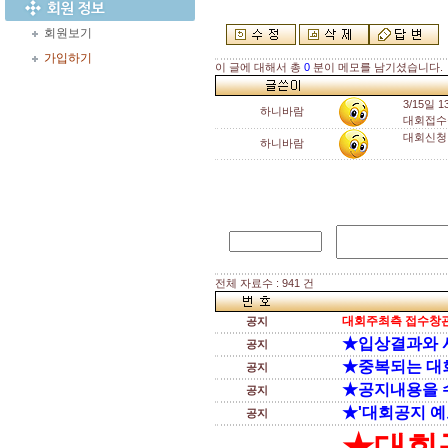
회원보기
가입하기
이 글에 대해서 총
0
분이 메모를 남기셨습니다.
3/15일 
하니바람
대회접수
대회신청 
하니바람
전체 자료수 : 941 건
대회주최측 접수창관
공지
★입상결과와 
공지
★중복되는 대
공지
★공지내용을 
공지
★'대회공지 예
공지
★대회