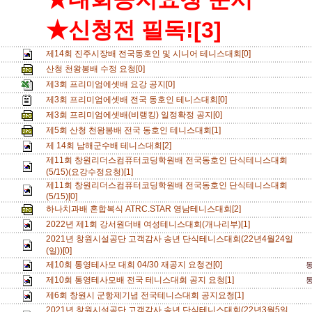
★신청전 필독![3]
제14회 진주시장배 전국동호인 및 시니어 테니스대회[0]
산청 천왕봉배 수정 요청[0]
제3회 프리미엄에셋배 요강 공지[0]
제3회 프리미엄에셋배 전국 동호인 테니스대회[0]
제3회 프리미엄에셋배(비랭킹) 일정확정 공지[0]
제5회 산청 천왕봉배 전국 동호인 테니스대회[1]
제 14회 남해군수배 테니스대회[2]
제11회 창원리더스컴퓨터코딩학원배 전국동호인 단식테니스대회
(5/15)(요강수정요청)[1]
제11회 창원리더스컴퓨터코딩학원배 전국동호인 단식테니스대회
(5/15)[0]
하나치과배 혼합복식 ATRC.STAR 영남테니스대회[2]
2022년 제1회 강서원더배 여성테니스대회(개나리부)[1]
2021년 창원시설공단 고객감사 송년 단식테니스대회(22년4월24일
(일))[0]
제10회 통영테사모 대회 04/30 재공지 요청건[0]
제10회 통영테사모배 전국 테니스대회 공지 요청[1]
제6회 창원시 군항제기념 전국테니스대회 공지요청[1]
2021년 창원시설공단 고객감사 송년 단식테니스대회(22년3월5일