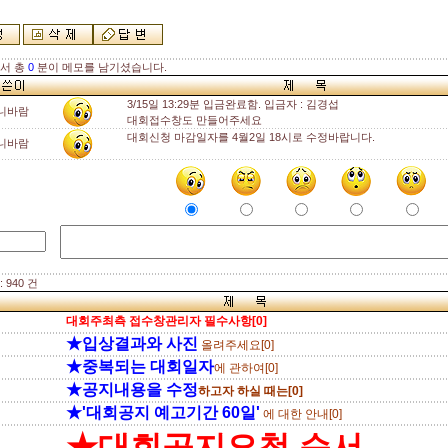
해서 총
0
분이 메모를 남기셨습니다.
3/15일 13:29분 입금완료함. 입금자 : 김경섭
니바람
대회접수창도 만들어주세요
대회신청 마감일자를 4월2일 18시로 수정바랍니다.
니바람
 940 건
대회주최측 접수창관리자 필수사항[0]
★입상결과와 사진
올려주세요[0]
★중복되는 대회일자
에 관하여[0]
★공지내용을 수정
하고자 하실 때는[0]
★'대회공지 예고기간 60일'
에 대한 안내[0]
★대회공지요청 순서