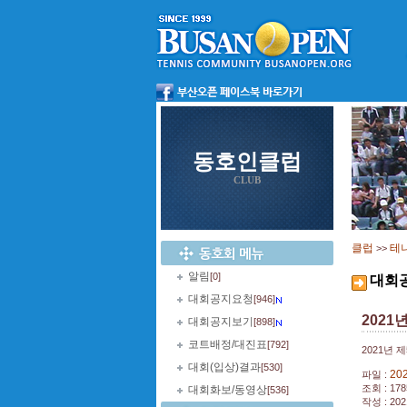
동호인클럽
CLUB
클럽
테
>>
알림
[0]
대회
대회공지요청
[946]
2021
대회공지보기
[898]
코트배정/대진표
[792]
2021년
대회(입상)결과
[530]
202
파일 :
조회 : 178
대회화보/동영상
[536]
작성 : 202