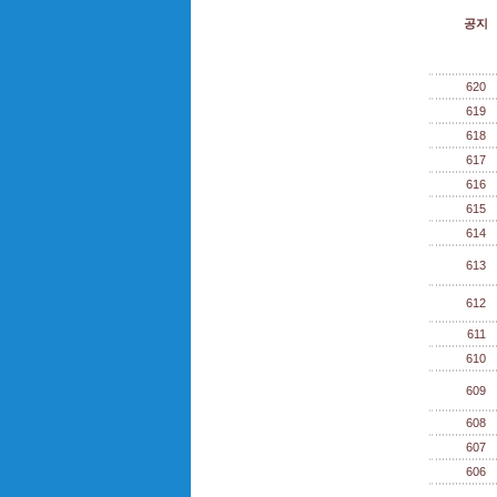
공지
620
619
618
617
616
615
614
613
612
611
610
609
608
607
606