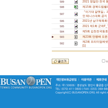
2021 영일만 전국
589
제15회 경북드림밸
588
『이기대 갈맷길』과
587
인 테니스대회 공지 
2021년 남구체육회
586
2021 제1회 군위F
585
제5회 김천전국동호
584
제23회 만평배 오픈부
▶
583
제2회 프리미엄에셋
582
[1]