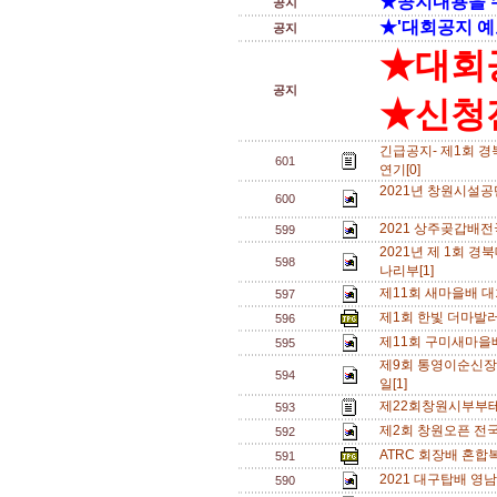
★공지내용을 
공지
★'대회공지 예
공지
★대회
공지
★신청전
긴급공지- 제1회 
601
연기[0]
2021년 창원시설공
600
2021 상주곶갑배
599
2021년 제 1회
598
나리부[1]
제11회 새마을배 대
597
제1회 한빛 더마발
596
제11회 구미새마을
595
제9회 통영이순신장
594
일[1]
제22회창원시부부테
593
제2회 창원오픈 전국단
592
ATRC 회장배 혼합복
591
2021 대구탑배 영
590