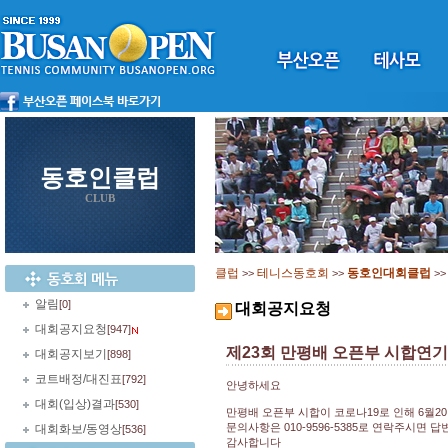
동호인클럽
CLUB
클럽
테니스동호회
동호인대회클럽
>>
>>
>
알림
[0]
대회공지요청
대회공지요청
[947]
제23회 만평배 오픈부 시합연기(
대회공지보기
[898]
코트배정/대진표
[792]
안녕하세요
대회(입상)결과
[530]
만평배 오픈부 시합이 코로나19로 인해 6월
문의사항은 010-9596-5385로 연락주시면 
대회화보/동영상
[536]
감사합니다