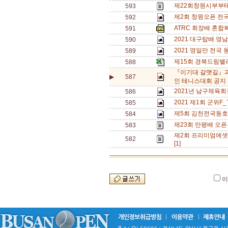
제22회창원시부부테
593
제2회 창원오픈 전국단
592
ATRC 회장배 혼합복
591
2021 대구탑배 영
590
2021 영일만 전국
589
제15회 경북드림밸
588
『이기대 갈맷길』과
▶
587
인 테니스대회 공지 
2021년 남구체육회
586
2021 제1회 군위F
585
제5회 김천전국동호
584
제23회 만평배 오픈
583
제2회 프리미엄에셋
582
[1]