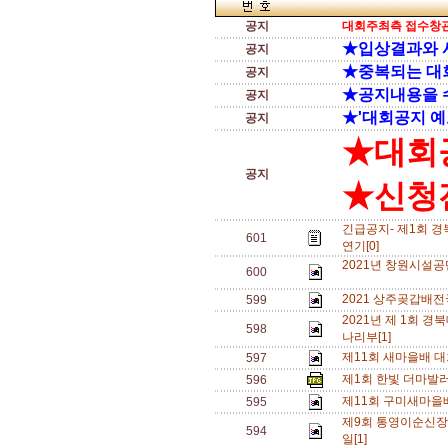
공지
대회주최측 접수창관
★입상결과와 
공지
★중복되는 대
공지
★공지내용을 
공지
★'대회공지 예
공지
★대회
공지
★신청전
긴급공지- 제1회 
601
연기[0]
2021년 창원시설공
600
2021 상주곶갑배
599
2021년 제 1회
598
나리부[1]
제11회 새마을배 대
597
제1회 한빛 더마발
596
제11회 구미새마을
595
제9회 통영이순신장
594
일[1]