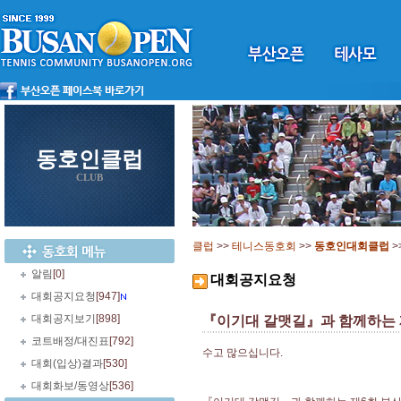
동호인클럽
CLUB
클럽
>>
테니스동호회
>>
동호인대회클럽
>
알림
[0]
대회공지요청
대회공지요청
[947]
대회공지보기
[898]
『이기대 갈맷길』과 함께하는 
코트배정/대진표
[792]
수고 많으십니다.
대회(입상)결과
[530]
대회화보/동영상
[536]