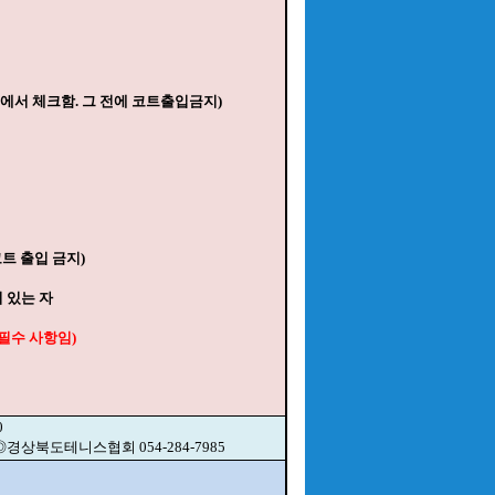
부에서 체크함. 그 전에 코트출입금지)
코트 출입 금지)
이 있는 자
(필수 사항임)
0
6 ◎경상북도테니스협회 054-284-7985