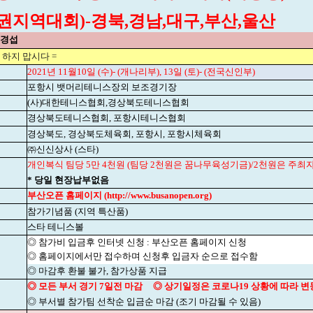
권지역대회)-경북,경남,대구,부산,울산
김경섭
 하지 맙시다 =
2021년 11월10일 (수)- (개나리부), 13일 (토)- (전국신인부)
포항시 뱃머리테니스장외 보조경기장
(사)대한테니스협회,경상북도테니스협회
경상북도테니스협회, 포항시테니스협회
경상북도, 경상북도체육회, 포항시, 포항시체육회
㈜신신상사 (스타)
개인복식 팀당 5만 4천원 (팀당 2천원은 꿈나무육성기금)/2천원은 주
* 당일 현장납부없음
부산오픈 홈페이지 (http://www.busanopen.org)
참가기념품 (지역 특산품)
스타 테니스볼
◎ 참가비 입금후 인터넷 신청 : 부산오픈 홈페이지 신청
◎ 홈페이지에서만 접수하며 신청후 입금자 순으로 접수함
◎ 마감후 환불 불가, 참가상품 지급
◎ 모든 부서 경기 7일전 마감
◎ 상기일정은 코로나19 상황에 따라 
◎ 부서별 참가팀 선착순 입금순 마감 (조기 마감될 수 있음)