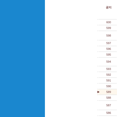
공지
600
599
598
597
596
595
594
593
592
591
590
▶
589
588
587
586