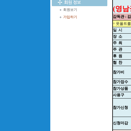
(영남
회원보기
감독관 : 
가입하기
= 풋폴트를
일
시
장
소
주
최
주
관
후
원
협
찬
참가비
참가접수
참가상품
사용구
참가신청
신청마감