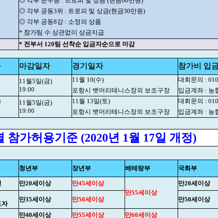
◎ 각부 준우승 : 트로피 및 상금 (현금60만원)
◎ 각부 공동3위 : 트로피 및 상금(현금30만원)
◎ 각부 공동8강 : 소정의 상품
* 참가팀 수 상관없이 상금지급
* 전부서 120팀 선착순 입금자순으로 마감
목
마감일자
경기일자
참가비 입금
11월 10(수)
대회문의 : 010
11월5일(금)
19:00
포항시 뱃머리테니스장외 보조구장
입금계좌 : 농협 
11월 13일(토)
대회문의 : 010
부
11월5일(금)
19:00
포항시 뱃머리테니스장외 보조구장
입금계좌 : 농협 
 참가허용기준 (2020년 1월 17일 개정)
청년부
장년부
베테랑부
국화부
인
만20세이상
만45세이상
만20세이상
만55세이상
만35세이상
만50세이상
만50세이상
도자
만40세이상
만55세이상
만60세이상