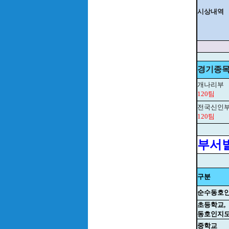
시상내역
경기종
개나리부
120팀
전국신인
120팀
부서별
구분
순수동호
초등학교,
동호인지
중학교