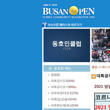
동호인클럽
CLUB
클럽
테니
>>
알림
[0]
대회공
대회공지요청
[946]
2021 
대회공지보기
[898]
코트배정/대진표
[792]
코르나
대회(입상)결과
[530]
대회화보/동영상
[536]
202