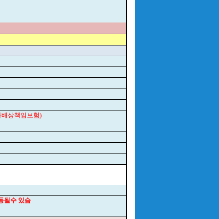
최자배상책임보험)
변동될수 있슴