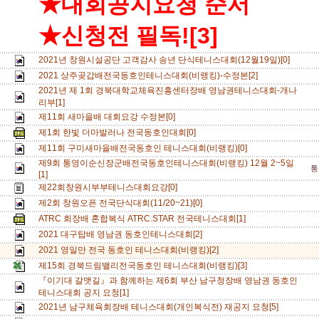
★대회공지요청 순서
★신청전 필독![3]
2021년 창원시설공단 고객감사 송년 단식테니스대회(12월19일)[0]
2021 상주곶갑배전국동호인테니스대회(비랭킹)-수정본[2]
2021년 제 1회 경북대학교체육진흥센터장배 영남권테니스대회-개나
리부[1]
제11회 새마을배 대회요강 수정본[0]
제1회 한빛 더마발러나 전국동호인대회[0]
제11회 구미새마을배전국동호인 테니스대회(비랭킹)[0]
제9회 통영이순신장군배전국동호인테니스대회(비랭킹) 12월 2~5일
통
[1]
제22회창원시부부테니스대회요강[0]
제2회 창원오픈 전국단식대회(11/20~21)[0]
ATRC 회장배 혼합복식 ATRC.STAR 전국테니스대회[1]
2021 대구탑배 영남권 동호인테니스대회[2]
2021 영일만 전국 동호인 테니스대회(비랭킹)[2]
제15회 경북드림밸리전국동호인 테니스대회(비랭킹)[3]
『이기대 갈맷길』과 함께하는 제6회 부산 남구청장배 영남권 동호인
테니스대회 공지 요청[1]
2021년 남구체육회장배 테니스대회(개인복식전) 재공지 요청[5]