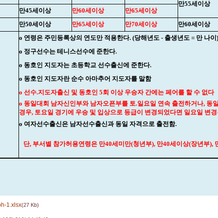
만55세이상
만45세이상
만60세이상
만65세이상
만50세이상
만65세이상
만70세이상
만60세이상
o 연령은 주민등록상의 연도만 적용한다. (당해년도 - 출생년도 = 만 나이
o 정구선수는 테니스선수에 준한다.
o 동호인 지도자는 초등학교 선수출신에 준한다.
o 동호인 지도자란 순수 아마추어 지도자를 말함
o 선수.지도자출신 및 동호인 5회 이상 우승자 간에는 페어를 할 수 없다
o 동일대회 남자신인부와 남자오픈부를 토.일요일 연속 출전하거나, 동일
경우, 토요일 경기에 우승 및 입상으로 등급이 변경되었다면 일요일 변
o 여자선수출신은 남자선수출신과 동일 자격으로 출전함.
단, 부서별 참가허용연령은 만40세미만(청년부), 만40세이상(장년부),
h-1.xlsx
(27 Kb)