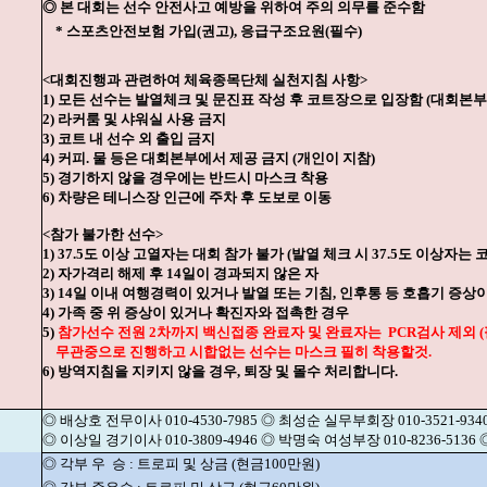
◎ 본 대회는 선수 안전사고 예방을 위하여 주의 의무를 준수함
* 스포츠안전보험 가입(권고), 응급구조요원(필수)
<대회진행과 관련하여 체육종목단체 실천지침 사항>
1) 모든 선수는 발열체크 및 문진표 작성 후 코트장으로 입장함 (대회본
2) 라커룸 및 샤워실 사용 금지
3) 코트 내 선수 외 출입 금지
4) 커피. 물 등은 대회본부에서 제공 금지 (개인이 지참)
5) 경기하지 않을 경우에는 반드시 마스크 착용
6) 차량은 테니스장 인근에 주차 후 도보로 이동
<참가 불가한 선수>
1) 37.5도 이상 고열자는 대회 참가 불가 (발열 체크 시 37.5도 이상자는 
2) 자가격리 해제 후 14일이 경과되지 않은 자
3) 14일 이내 여행경력이 있거나 발열 또는 기침, 인후통 등 호흡기 증상
4) 가족 중 위 증상이 있거나 확진자와 접촉한 경우
5)
참가선수 전원 2차까지 백신접종 완료자 및 완료자는
PCR검사 제외 
무관중으로 진행하고 시합없는 선수는 마스크 필히 착용할것.
6) 방역지침을 지키지 않을 경우, 퇴장 및 몰수 처리합니다.
◎ 배상호 전무이사 010-4530-7985 ◎ 최성순 실무부회장 010-3521-934
◎ 이상일 경기이사 010-3809-4946 ◎ 박명숙 여성부장 010-8236-513
◎ 각부 우
승 : 트로피 및 상금 (현금100만원)