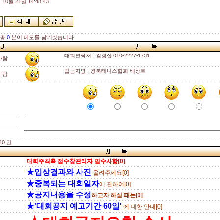
 10월 21일 14:48:43
 총
0
분이 메모를 남기셨습니다.
대회연락처 : 김경섭 010-2227-1731
바람
입금자명 : 경북테니스협회 배상호
바람
40 건
대회주최측 접수창관리자 필수사항[0]
★입상결과와 사진
올려주세요[0]
★중복되는 대회일자
에 관하여[0]
★공지내용을 수정
하고자 하실 때는[0]
★'대회공지 예고기간 60일'
에 대한 안내[0]