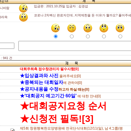
입금완 : 2021.10.25일 입금자 : 김경섭
니바람
코로나 2차백신 완료자인데..지역제한을 둔 이유가 뭘까요? 풀어주세
샤라쑥
 941 건
대회주최측 접수창관리자 필수사항[0]
★입상결과와 사진
올려주세요[0]
★중복되는 대회일자
에 관하여[0]
★공지내용을 수정
하고자 하실 때는[0]
★'대회공지 예고기간 60일'
에 대한 안내[0]
★대회공지요청 순서
★신청전 필독![3]
제5회 창원행복한요양병원배 전국단식대회(12/11(일), 남 4그룹(랭