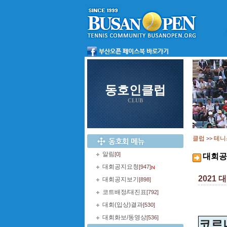
동호인클럽
CLUB
클럽
테니
>>
알림
[0]
대회공
대회공지요청
[947]
2021
대회공지보기
[898]
코트배정/대진표
[792]
대회(입상)결과
[530]
대회화보/동영상
[536]
코르