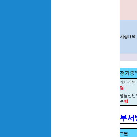
시상내역
경기종
개나리부
팀
영남신인
96
팀
부서별
구분