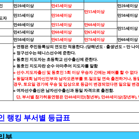
인
만20세이상
만45세이상
만20세이상
만55세이상
만35세이상
만50세이상
만50세이상
도자
만40세이상
만55세이상
만60세이상
만55세이상
만45세이상
만60세이상
만65세이상
만50세이상
만65세이상
만70세이상
만60세이상
o 연령은 주민등록상의 연도만 적용한다. (당해년도 - 출생년도 = 만 나이
o 정구선수는 테니스선수에 준한다.
o 동호인 지도자는 초등학교 선수출신에 준한다.
o 동호인 지도자란 순수 아마추어 지도자를 말함
o 선수.지도자출신 및 동호인 5회 이상 우승자 간에는 페어를 할 수 없다
o 동일대회 남자신인부와 남자오픈부를 토.일요일 연속 출전하거나, 동
경우, 토요일 경기에 우승 및 입상으로 등급이 변경되었다면 일요일 변
o 여자선수출신은 남자선수출신과 동일 자격으로 출전함.
단, 부서별 참가허용연령은 만40세미만(청년부), 만40세이상(장년부),
인 랭킹 부서별 등급표
리부