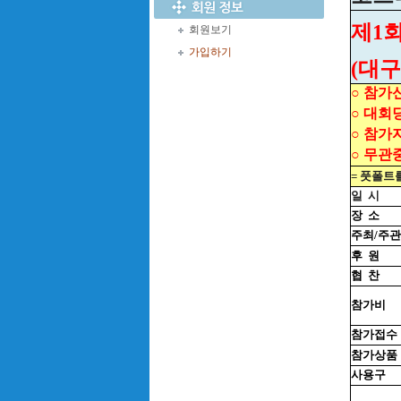
제1
회원보기
가입하기
(대
○ 참가
○ 대회
○ 참가
○ 무관
= 풋폴트
일
시
장
소
주최/주관
후
원
협
찬
참가비
참가접수
참가상품
사용구