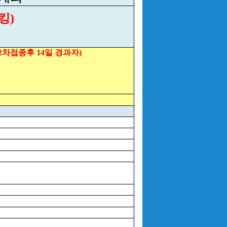
킹)
차접종후 14일 경과자)