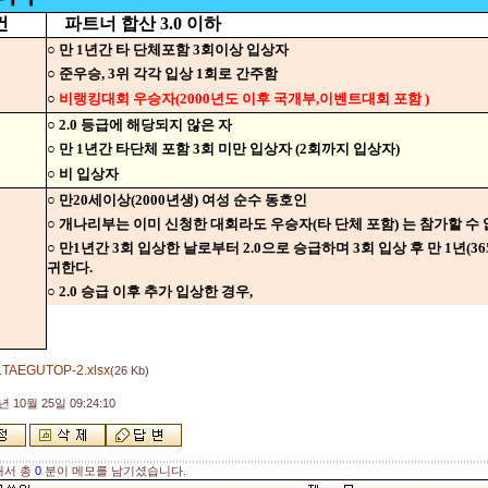
건
파트너 합산 3.0 이하
○ 만 1년간 타 단체포함 3회이상 입상자
○ 준우승, 3위 각각 입상 1회로 간주함
○
비랭킹대회 우승자(2000년도 이후 국개부,이벤트대회 포함 )
○ 2.0 등급에 해당되지 않은 자
○ 만 1년간 타단체 포함 3회 미만 입상자 (2회까지 입상자)
○ 비 입상자
○ 만20세이상(2000년생) 여성 순수 동호인
○ 개나리부는 이미 신청한 대회라도 우승자(타 단체 포함) 는 참가할 수 
○ 만1년간 3회 입상한 날로부터 2.0으로 승급하며 3회 입상 후 만 1년(3
귀한다.
○ 2.0 승급 이후 추가 입상한 경우,
1TAEGUTOP-2.xlsx
(26 Kb)
년 10월 25일 09:24:10
해서 총
0
분이 메모를 남기셨습니다.