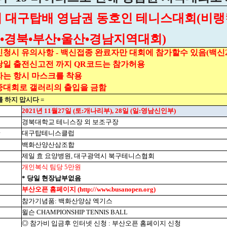
회 대구탑배 영남권 동호인 테니스대회(비랭
구•경북•부산•울산•경남지역대회)
신청시 유의사항 - 백신접종 완료자만 대회에 참가할수 있음(백신2
당일 출전신고전 까지 QR코드는 참가허용
자는 항시 마스크를 착용
중대회로 갤러리의 출입을 금함
를 하지 맙시다 =
2021년 11월27일 (토:개나리부), 28일 (일:영남신인부)
경북대학교 테니스장 외 보조구장
대구탑테니스클럽
백화산양산삼조합
제일 효 요양병원, 대구광역시 북구테니스협회
개인복식 팀당 5만원
* 당일 현장납부없음
부산오픈 홈페이지 (http://www.busanopen.org)
참가기념품: 백화산양삼 엑기스
윌슨 CHAMPIONSHIP TENNIS BALL
◎ 참가비 입금후 인터넷 신청 : 부산오픈 홈페이지 신청