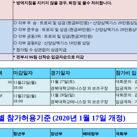
* 방역지침을 지키지 않을 경우, 퇴장 및 몰수 처리합니다.
◎ 각부 우
승 : 트로피 및 상금 (현금80만원) + 산양삼엑기스 20만원상
◎ 각부 준우승 : 트로피 및 상금 (현금40만원) + 산양삼엑기스 20만원
◎ 각부 공동3위 : 트로피 및 상금(현금30만원)
◎ 각부 공동8강 : 산양삼엑기스 10만원 상당
* 참가팀 수 상관없이 상금지급
* 전부서 96팀 선착순 입금자순으로 마감
목
마감일자
경기일자
참가비 입
11월 27일(토)
대회문의 : 김
96
11월22일(월)
18:00
경북대학교테니스장 외 보조구장
입금계좌 : 기
11월 28일(일)
대회문의 : 김
부
11월22일(월)
18:00
경북대학교테니스장 외 보조구장
입금계좌 : 기
 참가허용기준 (2020년 1월 17일 개정)
청년부
장년부
베테랑부
국화부