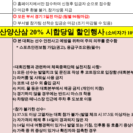
◎ 홈페이지에서만 접수하며 신청후 입금자 순으로 접수함
◎ 마감후 환불 불가, 참가상품 지급
◎ 모든 부서 경기 5일전 마감 (팀별 96팀마감)
◎ 부서별 참가팀 선착순 입금순 마감 (조기 마감될 수 있음)
산양산삼 20% 시합당일 할인행사
(소비자가 1
◎ 본 대회는 선수 안전사고 예방을 위하여 주의 의무를 준수함
* 스포츠안전보험 가입(권고), 응급구조요원(필수)
<대회진행과 관련하여 체육종목단체 실천지침 사항>
1) 모든 선수는 발열치크 및 문진표 작성 후 코트장으로 입장함 (대회본
2) 라커룸 및 샤워실 사용 금지
3) 코트 내 선수 외 출입 금지
4) 커피. 물 등은 대회본부에서 제공 금지 (개인이 지참)
5) 경기하지 않을 경우에는 반드시 마스크 착용
6) 차량은 테니스장 인근에 주차 후 도보로 이동
<참가 불가한 선수>
1) 37.5도 이상 고열자는 대회 참가 불가 (발열 체크 시 37.5도 이상자는
2) 자가격리 해제 후 14일이 경과되지 않은 자
3) 14일 이내 여행경력이 있거나 발열 또는 기침, 인후통 등 호흡기 증상
4) 가족 중 위 증상이 있거나 확진자와 접촉한 경우