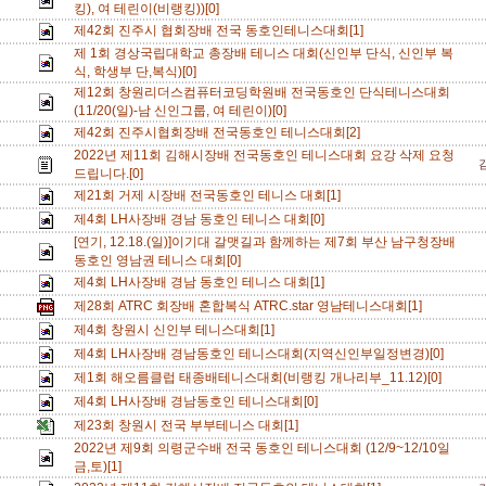
킹), 여 테린이(비랭킹))[0]
제42회 진주시 협회장배 전국 동호인테니스대회[1]
제 1회 경상국립대학교 총장배 테니스 대회(신인부 단식, 신인부 복
식, 학생부 단,복식)[0]
제12회 창원리더스컴퓨터코딩학원배 전국동호인 단식테니스대회
(11/20(일)-남 신인그룹, 여 테린이)[0]
제42회 진주시협회장배 전국동호인 테니스대회[2]
2022년 제11회 김해시장배 전국동호인 테니스대회 요강 삭제 요청
드립니다.[0]
제21회 거제 시장배 전국동호인 테니스 대회[1]
제4회 LH사장배 경남 동호인 테니스 대회[0]
[연기, 12.18.(일)]이기대 갈맷길과 함께하는 제7회 부산 남구청장배
동호인 영남권 테니스 대회[0]
제4회 LH사장배 경남 동호인 테니스 대회[1]
제28회 ATRC 회장배 혼합복식 ATRC.star 영남테니스대회[1]
제4회 창원시 신인부 테니스대회[1]
제4회 LH사장배 경남동호인 테니스대회(지역신인부일정변경)[0]
제1회 해오름클럽 태종배테니스대회(비랭킹 개나리부_11.12)[0]
제4회 LH사장배 경남동호인 테니스대회[0]
제23회 창원시 전국 부부테니스 대회[1]
2022년 제9회 의령군수배 전국 동호인 테니스대회 (12/9~12/10일
금,토)[1]