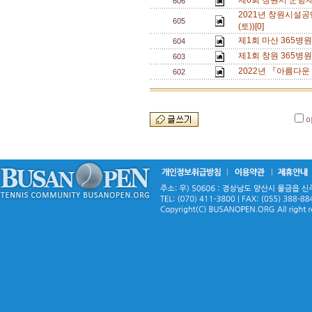
제6회 창원시 군항
606
2021년 창원시설
605
(토))[0]
제1회 마산 365병
604
제1회 창원 365병
603
2022년 『아름다운
602