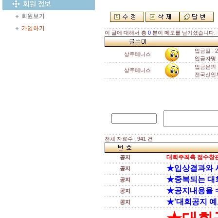
회원보기
가입하기
이 글에 대해서 총
0
분이 메모를 남기셨습니다.
입금일 : 20
상주테니스
입금자명 
입금문의 : 
상주테니스
전국신인부 
전체 자료수 : 941 건
대회주최측 접수창관
공지
★입상결과와 
공지
★중복되는 대
공지
★공지내용을 
공지
★'대회공지 예
공지