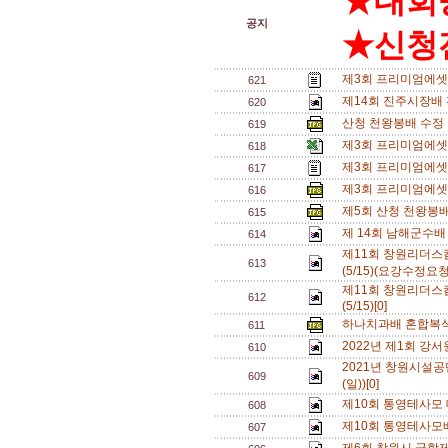
★대회
공지
★신청전
제3회 프리미엄에셋배
621
제14회 진주시장배
620
산청 천왕봉배 수정 
619
제3회 프리미엄에셋배
618
제3회 프리미엄에셋
617
제3회 프리미엄에셋배
616
제5회 산청 천왕봉배
615
제 14회 남해군수배
614
제11회 창원리더
613
(5/15)(요강수정요청
제11회 창원리더
612
(5/15)[0]
하나치과배 혼합복식 
611
2022년 제1회 강
610
2021년 창원시설공
609
(일))[0]
제10회 통영테사모 대
608
제10회 통영테사모배
607