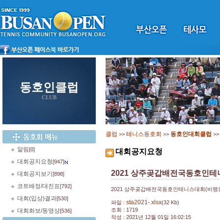
동호인클럽
CLUB
클럽
테니스동호회
동호인대회클럽
>>
>>
>
알림
[0]
대회공지요청
대회공지요청
[947]
2021 상주곶갑배전국동호인테
대회공지보기
[898]
코트배정/대진표
[792]
2021 상주곶갑배전국동호인테니스대회(비랭
대회(입상)결과
[530]
sta2021-.xlsx
파일 :
(32 Kb)
조회 : 1719
대회화보/동영상
[536]
작성 : 2021년 12월 01일 16:02:15