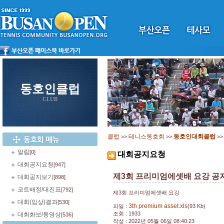
동호인클럽
CLUB
클럽
테니스동호회
동호인대회클럽
>>
>>
>
알림
[0]
대회공지요청
대회공지요청
[947]
제3회 프리미엄에셋배 요강 공
대회공지보기
[898]
코트배정/대진표
[792]
제3회 프리미엄에셋배 요강
대회(입상)결과
[530]
3th premium asset.xls
파일 :
(93 Kb)
조회 : 1933
대회화보/동영상
[536]
작성 : 2022년 05월 06일 08:40:23