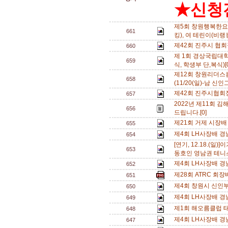
★신청전
제5회 창원행복한요양
661
킹), 여 테린이(비랭킹
제42회 진주시 협
660
제 1회 경상국립대학
659
식, 학생부 단,복식)[
제12회 창원리더
658
(11/20(일)-남 신인
제42회 진주시협회
657
2022년 제11회 
656
드립니다.[0]
제21회 거제 시장배
655
제4회 LH사장배 경
654
[연기, 12.18.(
653
동호인 영남권 테니스
제4회 LH사장배 경
652
제28회 ATRC 회장
651
제4회 창원시 신인부
650
제4회 LH사장배 
649
제1회 해오름클럽 태
648
제4회 LH사장배 경
647