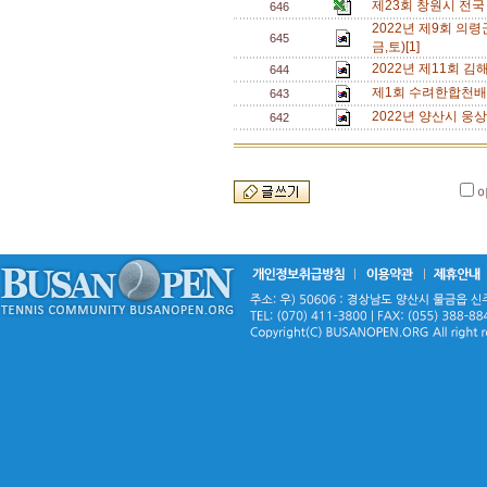
제23회 창원시 전국
646
2022년 제9회 의령
645
금,토)[1]
2022년 제11회 
644
제1회 수려한합천배
643
2022년 양산시 웅
642