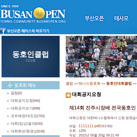
동호인클럽
CLUB
클럽
테니스동호회
동호인대회클럽
>>
>>
>
알림
[0]
대회공지요청
대회공지요청
[946]
제14회 진주시장배 전국동호인
대회공지보기
[898]
코트배정/대진표
[792]
대회신청은 대한테니스협회에서 신청 받겠습
대회(입상)결과
[530]
1111111.pdf
파일 :
(313 Kb)
조회 : 1255
대회화보/동영상
[536]
작성 : 2022년 05월 20일 09:21:49