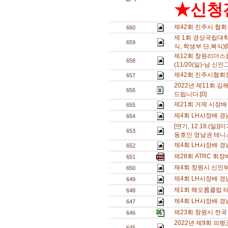
★신청전
제42회 진주시 협
660
제 1회 경상국립대학
659
식, 학생부 단,복식)[
제12회 창원리더
658
(11/20(일)-남 신인
제42회 진주시협회
657
2022년 제11회 
656
드립니다.[0]
제21회 거제 시장배
655
제4회 LH사장배 경
654
[연기, 12.18.(
653
동호인 영남권 테니스
제4회 LH사장배 경
652
제28회 ATRC 회장
651
제4회 창원시 신인부
650
제4회 LH사장배 
649
제1회 해오름클럽 태
648
제4회 LH사장배 경
647
제23회 창원시 전국
646
2022년 제9회 의령
645