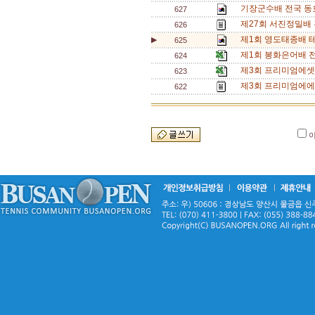
기장군수배 전국 동호
627
제27회 서진정밀배 혼
626
제1회 영도태종배 테
▶
625
제1회 봉화은어배 
624
제3회 프리미엄에셋
623
제3회 프리미엄에에
622