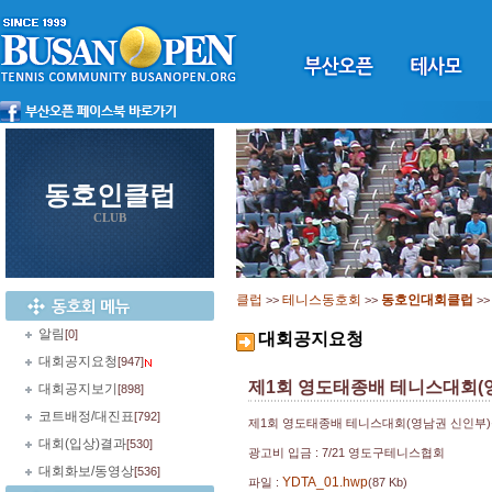
동호인클럽
CLUB
클럽
테니스동호회
동호인대회클럽
>>
>>
>
알림
[0]
대회공지요청
대회공지요청
[947]
제1회 영도태종배 테니스대회(영
대회공지보기
[898]
코트배정/대진표
[792]
제1회 영도태종배 테니스대회(영남권 신인부)
대회(입상)결과
[530]
광고비 입금 : 7/21 영도구테니스협회
대회화보/동영상
[536]
YDTA_01.hwp
파일 :
(87 Kb)