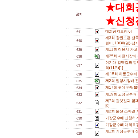
★대회
공지
★신청전
대회공지요청[0]
641
제3회 창원오픈 전국
640
린이, 10/30(일)
제11회 창원시 가
639
제25회 사천시장배 
638
이기대 갈맷길과 함
637
회(11/5)[1]
제 15회 하동군수배 
636
제2회 밀양시장배 전
635
제17회 롯데.반딧
634
제19회 고성군수배
633
제7회 갈맷길과 함
632
[0]
제2회 울산 스마일
631
기장군수배 신청하기
630
기장군수배 대회요강
629
제1회 기장군수배 전국
628