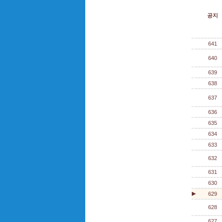
공지
641
640
639
638
637
636
635
634
633
632
631
630
▶
629
628
627