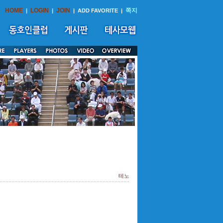
HOME
LOGIN
JOIN
쪽지
|
|
|
ADD FAVORITE
|
테노