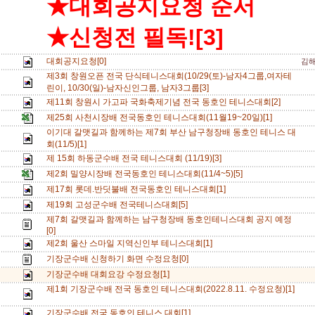
★대회공지요청 순서
★신청전 필독![3]
대회공지요청[0]
김
제3회 창원오픈 전국 단식테니스대회(10/29(토)-남자4그룹,여자테
린이, 10/30(일)-남자신인그룹, 남자3그룹[3]
제11회 창원시 가고파 국화축제기념 전국 동호인 테니스대회[2]
제25회 사천시장배 전국동호인 테니스대회(11월19~20일)[1]
이기대 갈맷길과 함께하는 제7회 부산 남구청장배 동호인 테니스 대
회(11/5)[1]
제 15회 하동군수배 전국 테니스대회 (11/19)[3]
제2회 밀양시장배 전국동호인 테니스대회(11/4~5)[5]
제17회 롯데.반딧불배 전국동호인 테니스대회[1]
제19회 고성군수배 전국테니스대회[5]
제7회 갈맷길과 함께하는 남구청장배 동호인테니스대회 공지 예정
[0]
제2회 울산 스마일 지역신인부 테니스대회[1]
기장군수배 신청하기 화면 수정요청[0]
기장군수배 대회요강 수정요청[1]
제1회 기장군수배 전국 동호인 테니스대회(2022.8.11. 수정요청)[1]
기장군수배 전국 동호인 테니스 대회[1]