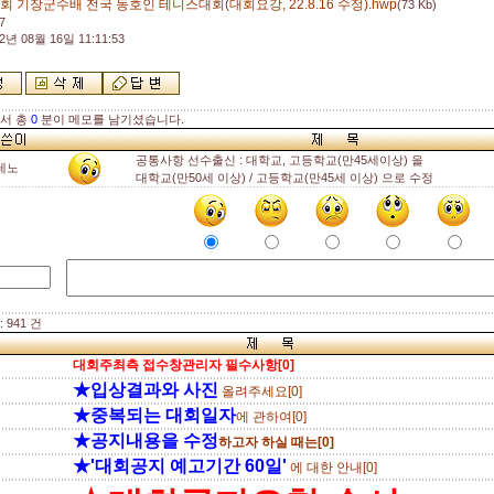
회 기장군수배 전국 동호인 테니스대회(대회요강, 22.8.16 수정).hwp
(73 Kb)
7
2년 08월 16일 11:11:53
해서 총
0
분이 메모를 남기셨습니다.
공통사항 선수출신 : 대학교, 고등학교(만45세이상) 을
테노
대학교(만50세 이상) / 고등학교(만45세 이상) 으로 수정
 941 건
대회주최측 접수창관리자 필수사항[0]
★입상결과와 사진
올려주세요[0]
★중복되는 대회일자
에 관하여[0]
★공지내용을 수정
하고자 하실 때는[0]
★'대회공지 예고기간 60일'
에 대한 안내[0]