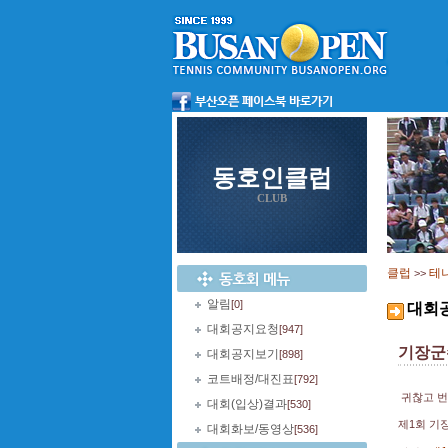
동호인클럽
CLUB
클럽
테
>>
알림
[0]
대회
대회공지요청
[947]
기장군
대회공지보기
[898]
코트배정/대진표
[792]
귀찮고 번
대회(입상)결과
[530]
제1회 기
대회화보/동영상
[536]