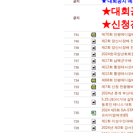
★'대회공지 예
공지
★대회
공지
★신청전
제70회 만평메디칼
741
제2회 양산시장배 전
740
제2회 양산시장배 
739
2024한국장년회회
738
제17회 남해군수배
737
제12회 통영테사모
736
제12회 통영테사모
735
제68회 만평메디칼
734
제7회 산청 천왕봉배
733
2024년 춘계 부산대
732
5.25.(토)이기대
731
동호인 테니스 대회 
2024 제5회 GA
730
프리미엄에셋)[0]
제1회 이성수안과배
729
2024년 제3회 강
728