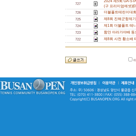
2024 제5회 GA
727
(구 프리미엄에셋)[0
더블폴트테린이대회[
726
제8회 진해군항제기
725
제1회 더블폴트 테
724
함안 아라가야배 동
723
제8회 사천 황소배 
722