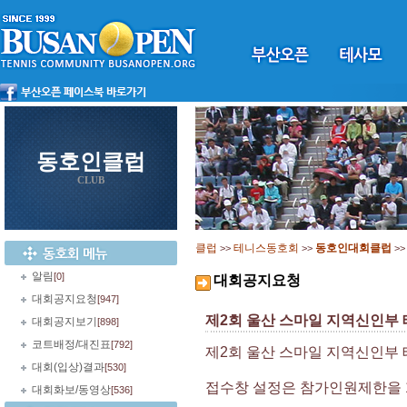
동호인클럽
CLUB
클럽
테니스동호회
동호인대회클럽
>>
>>
>
알림
[0]
대회공지요청
대회공지요청
[947]
제2회 울산 스마일 지역신인부
대회공지보기
[898]
코트배정/대진표
[792]
제2회 울산 스마일 지역신인부
대회(입상)결과
[530]
접수창 설정은 참가인원제한을 
대회화보/동영상
[536]