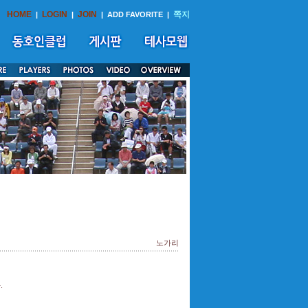
HOME
LOGIN
JOIN
쪽지
|
|
|
ADD FAVORITE
|
노가리
.