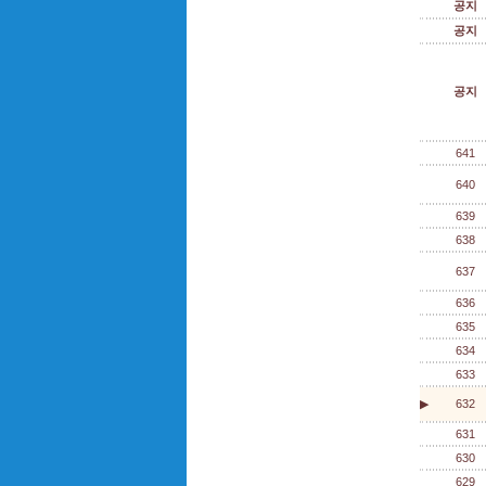
공지
공지
공지
641
640
639
638
637
636
635
634
633
▶
632
631
630
629