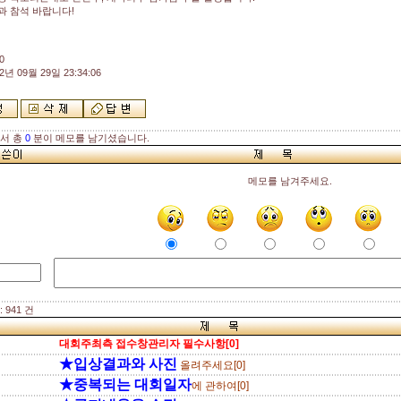
과 참석 바랍니다!
0
2년 09월 29일 23:34:06
해서 총
0
분이 메모를 남기셨습니다.
메모를 남겨주세요.
 941 건
대회주최측 접수창관리자 필수사항[0]
★입상결과와 사진
올려주세요[0]
★중복되는 대회일자
에 관하여[0]