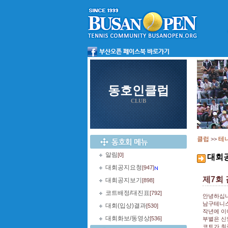
동호인클럽
CLUB
클럽
테
>>
알림
[0]
대회
대회공지요청
[947]
제7회
대회공지보기
[898]
코트배정/대진표
[792]
안녕하십
남구테니스
대회(입상)결과
[530]
작년에 이
대회화보/동영상
[536]
부별은 신
코트가 최