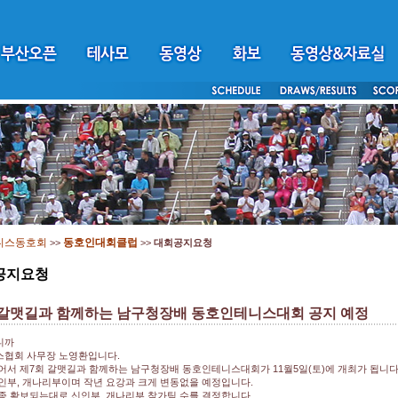
니스동호회
동호인대회클럽
>>
>>
대회공지요청
공지요청
 갈맷길과 함께하는 남구청장배 동호인테니스대회 공지 예정
니까
협회 사무장 노영환입니다.
어서 제7회 갈맷길과 함께하는 남구청장배 동호인테니스대회가 11월5일(토)에 개최가 됩니다
인부, 개나리부이며 작년 요강과 크게 변동없을 예정입니다.
종 확보되는대로 신인부, 개나리부 참가팀 수를 결정합니다.