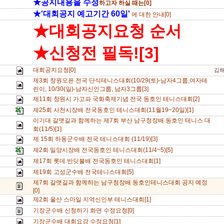
★공지내용을 수정
하고자 하실 때는[0]
★'대회공지 예고기간 60일'
에 대한 안내[0]
★대회공지요청 순서
★신청전 필독![3]
대회공지요청[0]
김
제3회 창원오픈 전국 단식테니스대회(10/29(토)-남자4그룹,여자테
린이, 10/30(일)-남자신인그룹, 남자3그룹[3]
제11회 창원시 가고파 국화축제기념 전국 동호인 테니스대회[2]
제25회 사천시장배 전국동호인 테니스대회(11월19~20일)[1]
이기대 갈맷길과 함께하는 제7회 부산 남구청장배 동호인 테니스 대
회(11/5)[1]
제 15회 하동군수배 전국 테니스대회 (11/19)[3]
제2회 밀양시장배 전국동호인 테니스대회(11/4~5)[5]
제17회 롯데.반딧불배 전국동호인 테니스대회[1]
제19회 고성군수배 전국테니스대회[5]
제7회 갈맷길과 함께하는 남구청장배 동호인테니스대회 공지 예정
[0]
제2회 울산 스마일 지역신인부 테니스대회[1]
기장군수배 신청하기 화면 수정요청[0]
기장군수배 대회요강 수정요청[1]