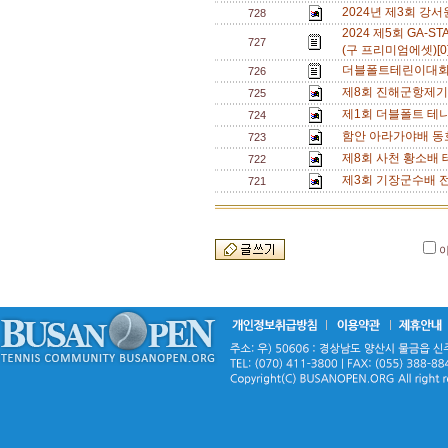
2024년 제3회 강
728
2024 제5회 GA
727
(구 프리미엄에셋)[0
더블폴트테린이대회[
726
제8회 진해군항제기
725
제1회 더블폴트 테
724
함안 아라가야배 동
723
제8회 사천 황소배 
722
제3회 기장군수배 
721