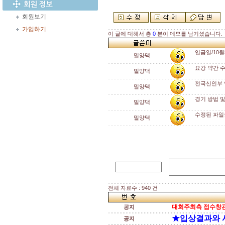
회원보기
가입하기
이 글에 대해서 총
0
분이 메모를 남기셨습니다.
입금일/10월
밀양댁
요강 약간 
밀양댁
전국신인부 
밀양댁
경기 방법 및
밀양댁
수정된 파일
밀양댁
전체 자료수 : 940 건
대회주최측 접수창관
공지
★입상결과와 
공지