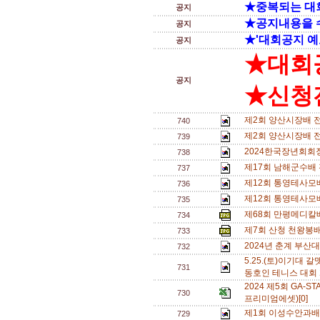
★중복되는 대
공지
★공지내용을 
공지
★'대회공지 예
공지
★대회
공지
★신청전
제2회 양산시장배 전
740
제2회 양산시장배 
739
2024한국장년회회
738
제17회 남해군수배
737
제12회 통영테사모
736
제12회 통영테사모
735
제68회 만평메디칼
734
제7회 산청 천왕봉배
733
2024년 춘계 부산대
732
5.25.(토)이기대
731
동호인 테니스 대회 
2024 제5회 GA
730
프리미엄에셋)[0]
제1회 이성수안과배
729