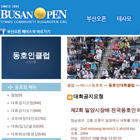
동호인클럽
CLUB
클럽
테니스동호회
동호인대회클럽
>>
>>
>
알림
[0]
대회공지요청
대회공지요청
[946]
제2회 밀양시장배 전국동호인 테니
대회공지보기
[898]
코트배정/대진표
[792]
영남권의 교통 요충지 밀양에서 대회를 개최 
대회(입상)결과
[530]
2nd miryang tennis3-1.xls
파일 :
(69 Kb)
조회 : 2054
대회화보/동영상
[536]
작성 : 2022년 10월 05일 13:50:25