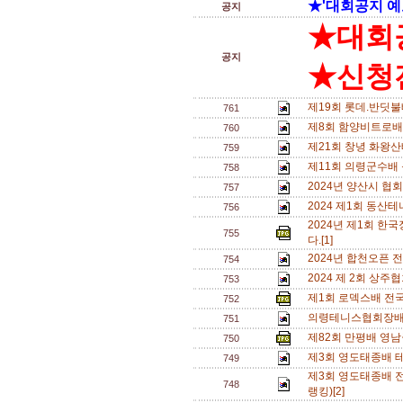
★'대회공지 예
공지
★대회
공지
★신청전
제19회 롯데.반딧
761
제8회 함양비트로배
760
제21회 창녕 화왕
759
제11회 의령군수배
758
2024년 양산시 협
757
2024 제1회 동
756
2024년 제1회 
755
다.[1]
2024년 합천오픈 
754
2024 제 2회 상주
753
제1회 로덱스배 전
752
의령테니스협회장배
751
제82회 만평배 영남
750
제3회 영도태종배 테
749
제3회 영도태종배 전
748
랭킹)[2]