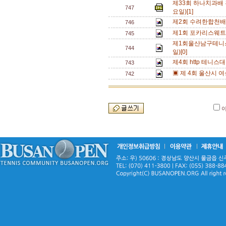
제33회 하나치과배 혼
747
요일)[1]
제2회 수려한합천배 전
746
제1회 포카리스웨트
745
제1회울산남구테니스
744
일)[0]
제4회 http 테니스
743
▣ 제 4회 울산시 
742