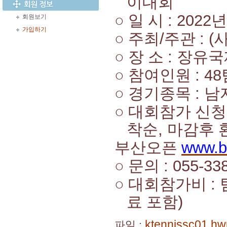
이대회
○
일 시
: 2022
회원보기
가입하기
○
주최
/
주관
: (
○
장 소
:
장유국
○
참여인원
: 48
○
경기종목
:
남
○
대회참가 신청
착순
,
마감후 
부산오픈
www.b
○
문의
: 055-33
○
대회참가비
:
료 포함
)
ktennissc01.hw
파일 :