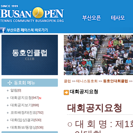
동호인클럽
CLUB
클럽
테니스동호회
동호인대회클럽
>>
>>
>
알림
[0]
대회공지요청
대회공지요청
[947]
대회공지요청
대회공지보기
[898]
코트배정/대진표
[792]
대회(입상)결과
[530]
○
대 회 명
:
제
1
대회화보/동영상
[536]